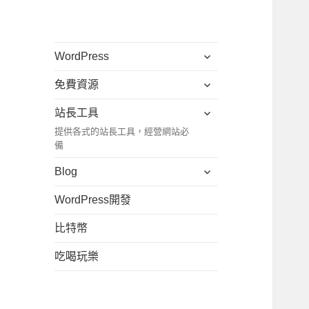
展
WordPress
開
展
免費資源
子
開
選
展
站長工具
子
單
開
提供各式的站長工具，經營網站必
選
子
備
單
選
展
Blog
單
開
WordPress開發
子
選
比特幣
單
吃喝玩樂