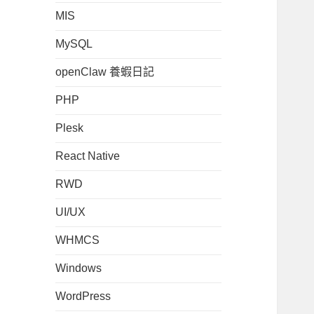
MIS
MySQL
openClaw 養蝦日記
PHP
Plesk
React Native
RWD
UI/UX
WHMCS
Windows
WordPress