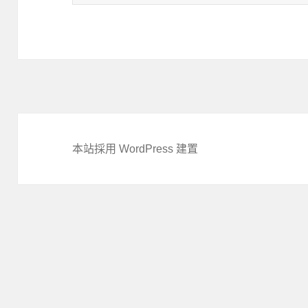
尋
關
鍵
字:
本站採用 WordPress 建置