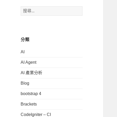
搜
尋
關
鍵
字:
分類
AI
AI Agent
AI 產業分析
Blog
bootstrap 4
Brackets
CodeIgniter – CI