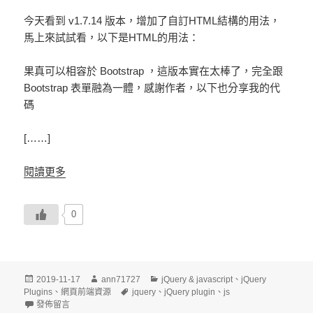
今天看到 v1.7.14 版本，增加了自訂HTML結構的用法，
馬上來試試看，以下是HTML的用法：
果真可以相容於 Bootstrap ，這版本實在太棒了，完全跟
Bootstrap 表單融為一體，感謝作者，以下也分享我的代
碼
[……]
閱讀更多
0
發
作
分
2019-11-17
ann71727
jQuery & javascript
、
jQuery
佈
者
標
類
Plugins
、
網頁前端資源
jquery
、
jQuery plugin
、
js
日
在〈jQuery TWzipcode Plugin With Bootstrap 4 Form〉
籤
發佈留言