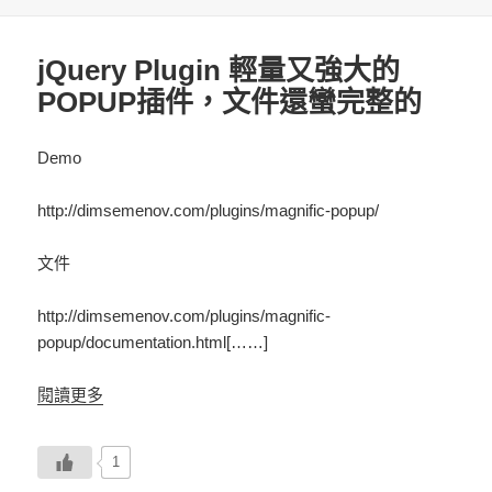
期:
jQuery Plugin 輕量又強大的
POPUP插件，文件還蠻完整的
Demo
http://dimsemenov.com/plugins/magnific-popup/
文件
http://dimsemenov.com/plugins/magnific-
popup/documentation.html[……]
閱讀更多
1