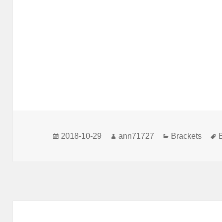
發
作
分
2018-10-29
ann71727
Brackets
佈
者
類
日
期: