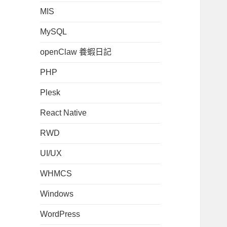
MIS
MySQL
openClaw 養蝦日記
PHP
Plesk
React Native
RWD
UI/UX
WHMCS
Windows
WordPress