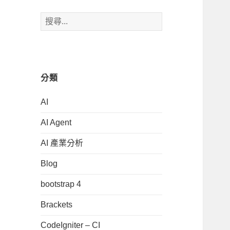
搜
尋
關
鍵
字:
分類
AI
AI Agent
AI 產業分析
Blog
bootstrap 4
Brackets
CodeIgniter – CI