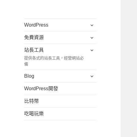
展
WordPress
開
展
免費資源
子
開
選
展
站長工具
子
單
開
提供各式的站長工具，經營網站必
選
子
備
單
選
展
Blog
單
開
WordPress開發
子
選
比特幣
單
吃喝玩樂