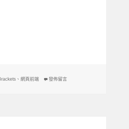
標
在〈Brackets 中文〉
Brackets
、
網頁前端
發佈留言
籤