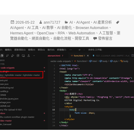
發
作
分
標
2026-05-22
ann71727
AI
、
AI Agent
、
AI 產業分析
佈
者
類
籤
AI Agent
、
AI 工具
、
AI 教學
、
AI 自動化
、
Browser Automation
、
日
Hermes Agent
、
OpenClaw
、
RPA
、
Web Automation
、
人工智慧
、
瀏
期:
在〈AI Agent 
覽器自動化
、
網頁自動化
、
自動化流程
、
開發工具
發佈留言