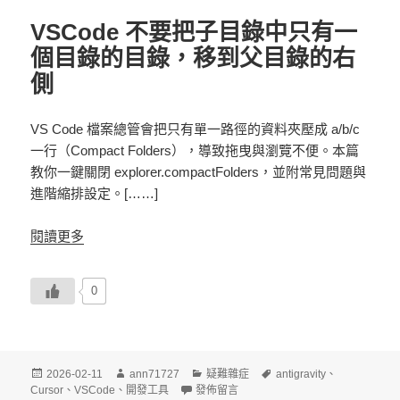
VSCode 不要把子目錄中只有一
個目錄的目錄，移到父目錄的右
側
VS Code 檔案總管會把只有單一路徑的資料夾壓成 a/b/c
一行（Compact Folders），導致拖曳與瀏覽不便。本篇
教你一鍵關閉 explorer.compactFolders，並附常見問題與
進階縮排設定。[……]
閱讀更多
0
發
作
分
標
2026-02-11
ann71727
疑難雜症
antigravity
、
佈
者
在〈VSCode 不要把子目錄中只有一個
類
籤
Cursor
、
VSCode
、
開發工具
發佈留言