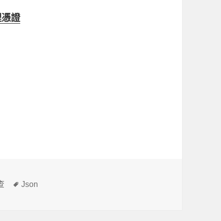
理憑證
標
查
Json
籤