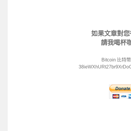
如果文章對您
請我喝杯
Bitcoin 比
38ieWXhURt27br9XrDo