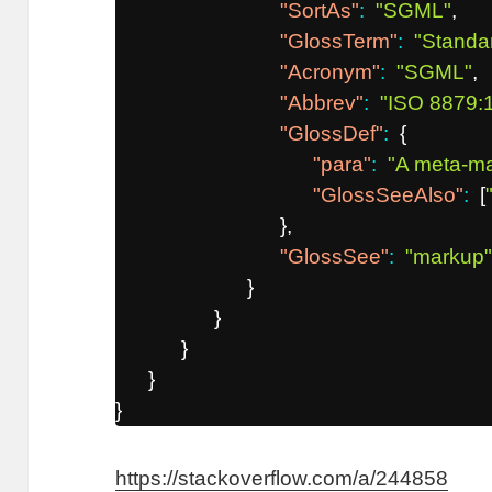
"SortAs"
:
"SGML"
,
"GlossTerm"
:
"Standa
"Acronym"
:
"SGML"
,
"Abbrev"
:
"ISO 8879:
"GlossDef"
:
{
"para"
:
"A meta-ma
"GlossSeeAlso"
:
[
}
,
"GlossSee"
:
"markup
}
}
}
}
}
https://stackoverflow.com/a/244858