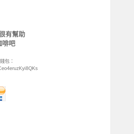
很有幫助
咖啡吧
特幣錢包：
Ceo4eruzKyi8QKs