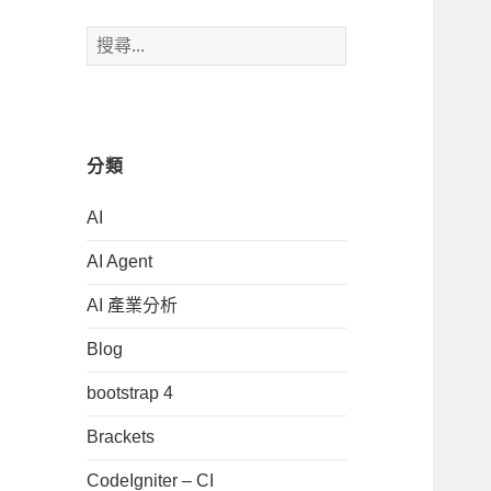
搜
尋
關
鍵
字:
分類
AI
AI Agent
AI 產業分析
Blog
bootstrap 4
Brackets
CodeIgniter – CI