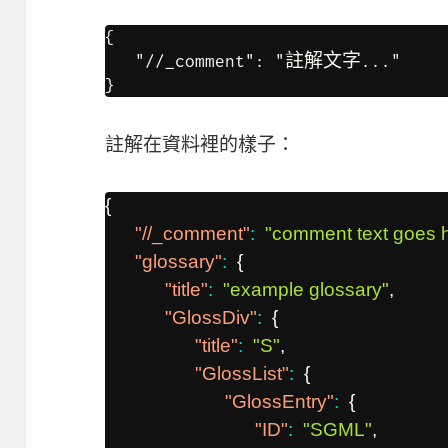
{

   "//_comment": "註解文字..."

}
註解在資料裡的樣子：
{
"//_comment"
:
"comment text goes h
"glossary"
:
{
"title"
:
"example glossary"
,
"GlossDiv"
:
{
"title"
:
"S"
,
"GlossList"
:
{
"GlossEntry"
:
{
"ID"
:
"SGML"
,