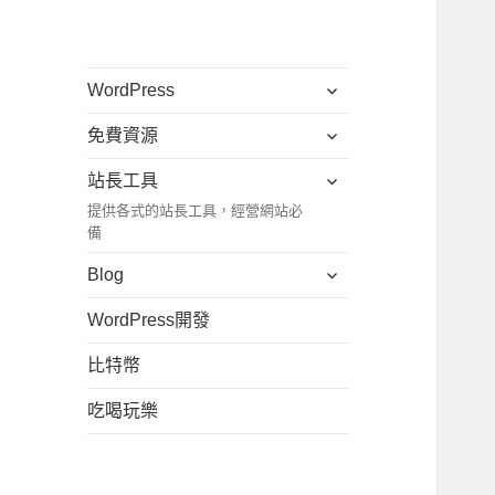
展
WordPress
開
展
免費資源
子
開
選
展
站長工具
子
單
開
提供各式的站長工具，經營網站必
選
子
備
單
選
展
Blog
單
開
WordPress開發
子
選
比特幣
單
吃喝玩樂