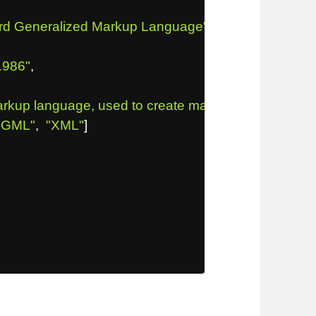
rd Generalized Markup Language"
,
1986"
,
rkup language, used to create markup languages 
"GML"
,
"XML"
]
"