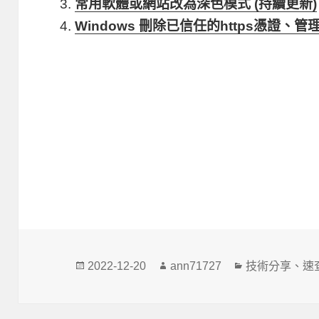
常用軟體或網站改為深色模式 (持續更新)
Windows 刪除已信任的https憑證、管
發
作
分
2022-12-20
ann71727
技術分享
、
速
佈
者
類
日
期: