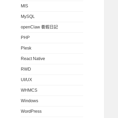
MIS
MySQL
openClaw 養蝦日記
PHP
Plesk
React Native
RWD
UI/UX
WHMCS
Windows
WordPress