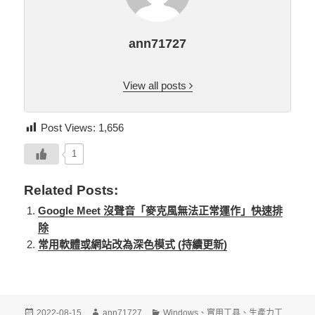
ann71727
View all posts
Post Views:
1,656
1
Related Posts:
Google Meet 沒聲音「麥克風無法正常運作」快速排
除
常用軟體或網站改為深色模式 (持續更新)
發
作
分
2022-08-15
ann71727
Windows
、
實用工具
、
生產力工