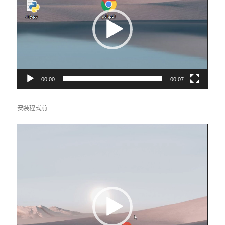
放
器
00:00
00:07
安裝程式前
視
訊
播
放
器