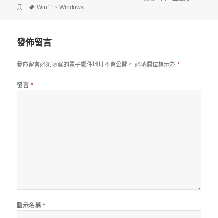
佈
標
者
類
具
Win11
、
Windows
日
籤
期:
發佈留言
發佈留言必須填寫的電子郵件地址不會公開。
必填欄位標示為
*
留言
*
顯示名稱
*