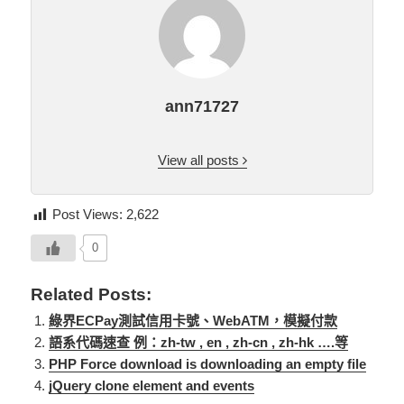
ann71727
View all posts
Post Views:
2,622
0
Related Posts:
綠界ECPay測試信用卡號、WebATM，模擬付款
語系代碼速查 例：zh-tw , en , zh-cn , zh-hk ….等
PHP Force download is downloading an empty file
jQuery clone element and events