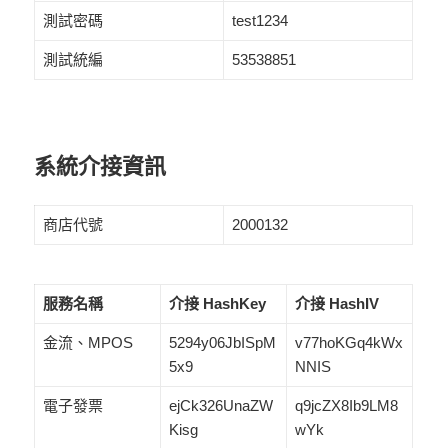
測試密碼
test1234
測試統編
53538851
系統介接資訊
商店代號
2000132
服務名稱
介接 HashKey
介接 HashIV
金流、MPOS
5294y06JbISpM
v77hoKGq4kWx
5x9
NNIS
電子發票
ejCk326UnaZW
q9jcZX8Ib9LM8
Kisg
wYk