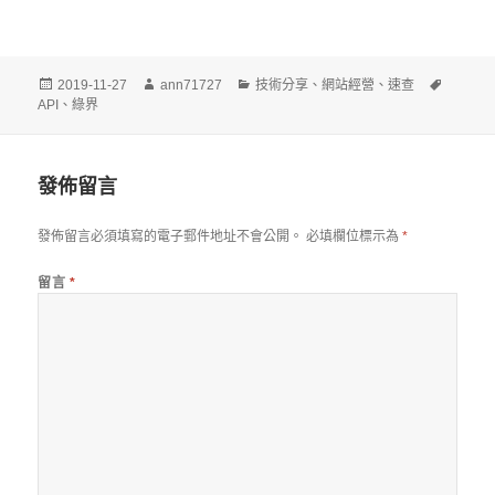
發
作
分
標
2019-11-27
ann71727
技術分享
、
網站經營
、
速查
佈
者
類
籤
API
、
綠界
日
期:
發佈留言
發佈留言必須填寫的電子郵件地址不會公開。
必填欄位標示為
*
留言
*