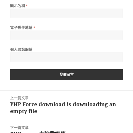
顯示名稱
*
電子郵件地址
*
個人網站網址
文
上一篇文章
章
PHP Force download is downloading an
上
導
empty file
一
覽
篇
文
下一篇文章
章: