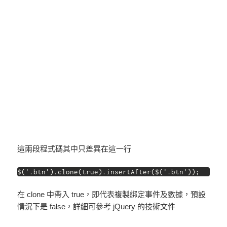
這兩段程式碼其中只差異在這一行
$('.btn').clone(true).insertAfter($('.btn'));
在 clone 中帶入 true，即代表複製綁定事件及數據，預設
情況下是 false，詳細可參考 jQuery 的技術文件