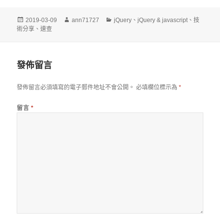
發
作
分
2019-03-09
ann71727
jQuery
、
jQuery & javascript
、
技
佈
者
類
術分享
、
速查
日
期:
發佈留言
發佈留言必須填寫的電子郵件地址不會公開。
必填欄位標示為
*
留言
*