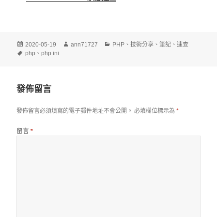
發
作
分
2020-05-19
ann71727
PHP
、
技術分享
、
筆記
、
速查
佈
標
者
類
php
、
php.ini
日
籤
期:
發佈留言
發佈留言必須填寫的電子郵件地址不會公開。
必填欄位標示為
*
留言
*