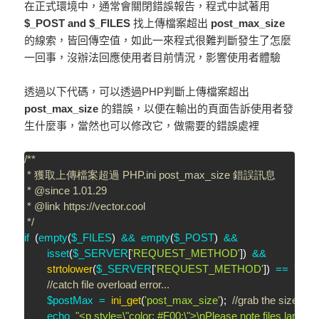
在正式環境中，通常會關閉錯誤報告，程式中試著用
$_POST and $_FILES
找上傳檔案超出
post_max_size
的線索，皆回傳空值，如此一來程式很難判斷發生了怎麼
一回事，沒辦法回應使用者目前情況，影響使用者體驗
透過以下代碼，可以透過PHP判斷上傳檔案超出
post_max_size
的錯誤，以便在輸出的頁面告訴使用者發
生什麼事，當然也可以修改它，做需要的錯誤處裡
/**

 * 獲取上傳檔案超過 PHP.ini post_max_size 錯誤訊息

 * @since 1.01.29

 * @link https://vector.cool

 */
if
(
empty
(
$_FILES
)
&&
empty
(
$_POST
)
&&
isset
(
$_SERVER
[
'REQUEST_METHOD'
]
)
&&
strtolower
(
$_SERVER
[
'REQUEST_METHOD'
]
)
==
'post'
//catch file overload error...
$postMax
=
ini_get
(
'post_max_size'
)
;
//grab the size limit
echo
"<p style=\"color: #F00;\">\nPlease note files larger t