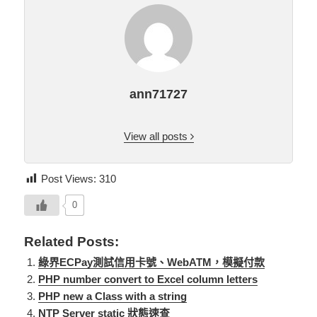
ann71727
View all posts
Post Views:
310
0
Related Posts:
綠界ECPay測試信用卡號、WebATM，模擬付款
PHP number convert to Excel column letters
PHP new a Class with a string
NTP Server static 狀態速查