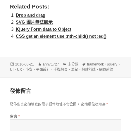
Related Posts:
Drop and drag
SVG 圖片無法顯示
jQuery Form data to Object
CSS get an element use :nth-child() not :eq()
發
作
分
標
2016-08-21
ann71727
未分類
framework
、
jquery
、
佈
者
類
籤
UI
、
UX
、
小安
、
平面設計
、
手機網頁
、
筆記
、
網站前端
、
網頁前端
日
期:
發佈留言
發佈留言必須填寫的電子郵件地址不會公開。
必填欄位標示為
*
留言
*