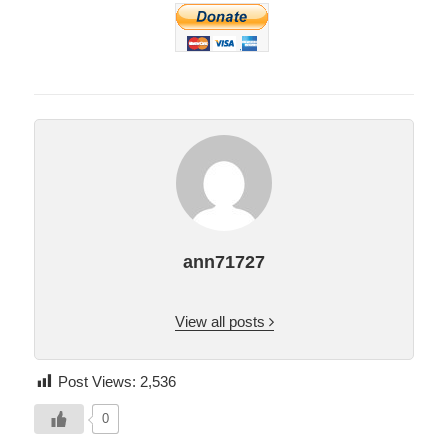
ann71727
View all posts
Post Views:
2,536
0