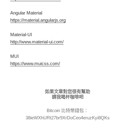
Angular Material
https://material.angularjs.org
Material-UI
http://www.material-ui.com/
MUI
https://www.muicss.com/
如果文章對您很有幫助
請我喝杯咖啡吧
Bitcoin 比特幣錢包：
38ieWXhURt27br9XrDoCeo4eruzKyi8QKs