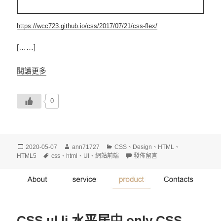
https://wcc723.github.io/css/2017/07/21/css-flex/
[……]
閱讀更多
0
發
作
分
2020-05-07
ann71727
CSS
、
Design
、
HTML
、
佈
標
者
類
在〈CSS ul li 水平對齊居中〉
HTML5
css
、
html
、
UI
、
網站前端
發佈留言
日
籤
期:
CSS ul li 水平居中 only CSS