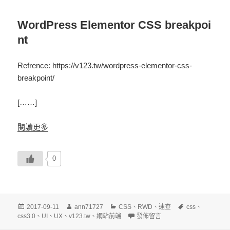
WordPress Elementor CSS breakpoi
nt
Refrence: https://v123.tw/wordpress-elementor-css-
breakpoint/
[……]
閱讀更多
0
發
作
分
標
2017-09-11
ann71727
CSS
、
RWD
、
速查
css
、
佈
者
類
在〈CSS RWD 響應式斷點 @me
籤
css3.0
、
UI
、
UX
、
v123.tw
、
網站前端
發佈留言
日