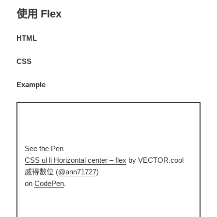
使用 Flex
HTML
CSS
Example
See the Pen
CSS ul li Horizontal center – flex
by VECTOR.cool
威得數位 (
@ann71727
)
on
CodePen
.