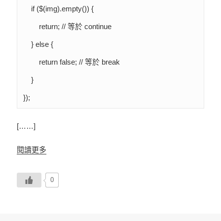
    if ($(img).empty()) {

        return; // 等於 continue

    } else {

        return false; // 等於 break

    }

[……]
閱讀更多
0