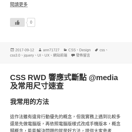
閱讀更多
0
發
作
分
標
2017-09-12
ann71727
CSS
、
Design
css
、
佈
者
類
在〈CSS get an element use :nth-chi
籤
css3.0
、
jquery
、
UI
、
UX
、
網站前端
發佈留言
日
期:
CSS RWD 響應式斷點 @media
及常用尺寸速查
我常用的方法
這作法雖有違背行動優先的概念，但我實務上遇到比較多
還是先做電腦版，再依照電腦版樣式改成手機版本，概念
歸概念，能能解決問題的就是好方法，提供大家參考