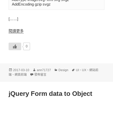
AddEncoding gzip svgz
[……]
閱讀更多
0
發
作
分
標
2017-03-10
ann71727
Design
UI
、
UX
、
網站前
佈
在〈SVG 圖片無法顯示〉
者
類
籤
端
、
網頁前端
發佈留言
日
期:
jQuery Form data to Object