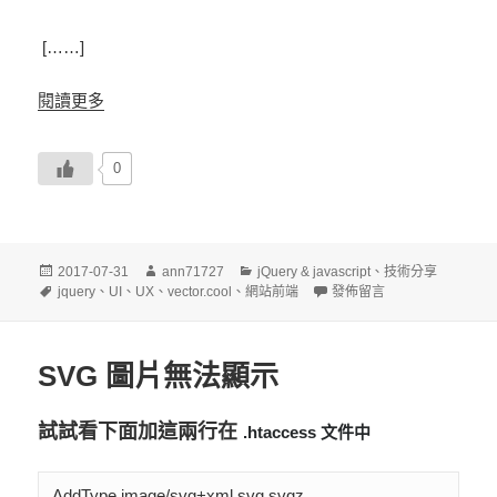
[……]
閱讀更多
0
發
作
分
2017-07-31
ann71727
jQuery & javascript
、
技術分享
佈
標
者
類
在〈jQuery 確認是否擁有
jquery
、
UI
、
UX
、
vector.cool
、
網站前端
發佈留言
日
籤
期:
SVG 圖片無法顯示
試試看下面加這兩行在
.htaccess 文件中
AddType image/svg+xml svg svgz
