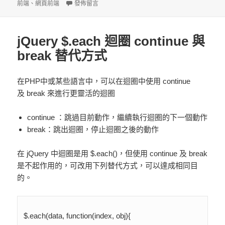
日
在〈Fix An invalid form control with name=’…’ is not f
籤
前端
、
網頁前端
發佈留言
期:
jQuery $.each 迴圈 continue 與
break 替代方式
在PHP中或某些語言中，可以在迴圈中使用 continue
及 break 來進行更靈活的迴圈
continue ：跳過目前動作，繼續執行迴圈的下一個動作
break：跳出迴圈，停止迴圈之後的動作
在 jQuery 中迴圈是用 $.each()，但使用 continue 及 break
是不起作用的，可改用下列替代方式，可以達成相同目
的。
$.each(data, function(index, obj){
