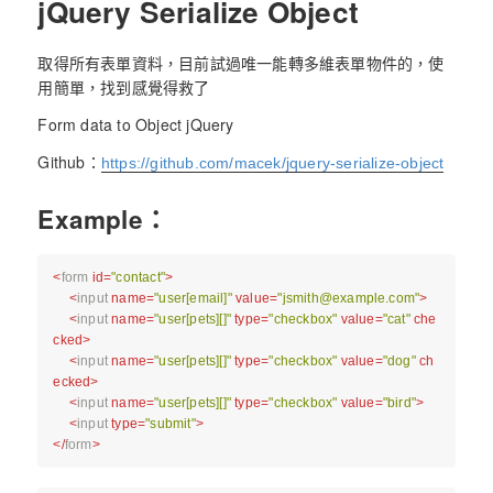
jQuery Serialize Object
取得所有表單資料，目前試過唯一能轉多維表單物件的，使
用簡單，找到感覺得救了
Form data to Object jQuery
Github：
https://github.com/macek/jquery-serialize-object
Example：
<
form
id
=
"contact"
>
<
input
name
=
"user[email]"
value
=
"
jsmith@example.com
"
>
<
input
name
=
"user[pets][]"
type
=
"checkbox"
value
=
"cat"
che
cked
>
<
input
name
=
"user[pets][]"
type
=
"checkbox"
value
=
"dog"
ch
ecked
>
<
input
name
=
"user[pets][]"
type
=
"checkbox"
value
=
"bird"
>
<
input
type
=
"submit"
>
</
form
>