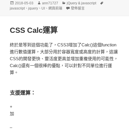
發
作
分
標
2018-05-03
ann71727
jQuery & javascript
佈
者
類
在〈jQuery $.each 迴圈 continue 
籤
javascript
、
jquery
、
UI
、
網頁前端
發佈留言
日
期:
CSS Calc運算
終於是等到這個功能了，CSS3增加了Calc()這個function
進行數值運算，大部分用於容器寬度或高度的計算，這讓
CSS的開發更快、靈活度更高並增加重複使用的可能性，
Calc()還有一個很棒的優點，可以針對不同單位進行運
算。
支援運算：
+
加
–