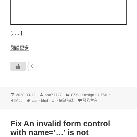
[……]
閱讀更多
0
發
作
分
2020-03-12
ann71727
CSS
、
Design
、
HTML
、
佈
標
者
類
在〈CSS ul li 水平居中 only CS
HTML5
css
、
html
、
UI
、
網站前端
發佈留言
日
籤
期:
Fix An invalid form control
with name=’…’ is not