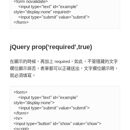
<form novalidate>

    <input type="text" id="example" 
style="display:none" required>

    <input type="submit" value="submit">

</form>
jQuery prop(‘required’,true)
在顯示的時候，再加上 required，如此，不管隱藏的文字
欄位顯示與否，表單都可以正確送出，文字欄位顯示時，
就必須填寫。
<form>

    <input type="text" id="example" 
style="display:none">

    <input type="submit" value="submit">

</form>

<hr>

<input type="button" id="show" value="show">

<script>
