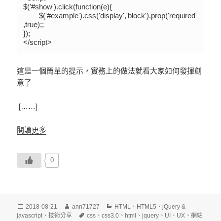
$('#show').click(function(e){

	$('#example').css('display','block').prop('required'
,true);;

});

</script>
這是一個簡單的提示，實務上的做法就看大家如何發揮創
意了
[……]
閱讀更多
0
發
作
分
2018-08-21
ann71727
HTML
、
HTML5
、
jQuery &
佈
者
標
類
javascript
、
技術分享
css
、
css3.0
、
html
、
jquery
、
UI
、
UX
、
網站