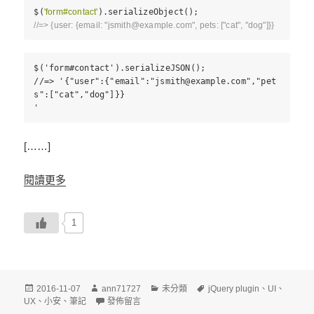
$(
'form#contact'
).serializeObject();
//=> {user: {email: "
jsmith@example.com
", pets: ["cat", "dog"]}}
$('form#contact').serializeJSON();
//=> '{"user":{"email":"
jsmith@example.com
","pet
s":["cat","dog"]}}
'
[……]
閱讀更多
1
發
作
分
標
2016-11-07
ann71727
未分類
jQuery plugin
、
UI
、
佈
者
在〈jQuery Form data to Object〉
類
籤
UX
、
小安
、
筆記
發佈留言
日