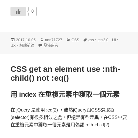
0
發
作
分
標
2017-10-05
ann71727
CSS
css
、
css3.0
、
UI
、
佈
在〈CSS Calc運算〉
者
類
籤
UX
、
網站前端
發佈留言
日
期:
CSS get an element use :nth-
child() not :eq()
用 index 在重複元素中獲取一個元素
在 jQuery 是使用
:eq(2)
，雖然jQuery跟CSS選取器
(selector)有很多相似之處，但還是有些差異，在CSS中要
在重複元素中獲取一個元素是用偽類
:nth-child(2)