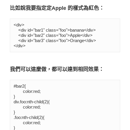
比如說我要指定定
Apple
的樣式為紅色：
<div>

    <div id="bar1" class="foo">banana</div>

    <div id="bar2" class="foo">Apple</div>

    <div id="bar3" class="foo">Orange</div>

</div>
我們可以這麼做，都可以達到相同效果：
#bar2{

	color:red;

}

div.foo:nth-child(2){

	color:red;

}

.foo:nth-child(2){

	color:red;

}