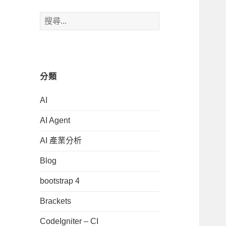
搜
尋
關
鍵
字:
分類
AI
AI Agent
AI 產業分析
Blog
bootstrap 4
Brackets
CodeIgniter – CI