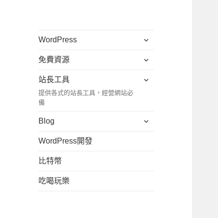
展
WordPress
開
展
免費資源
子
開
選
展
站長工具
子
單
開
提供各式的站長工具，經營網站必
選
子
備
單
選
展
Blog
單
開
WordPress開發
子
選
比特幣
單
吃喝玩樂