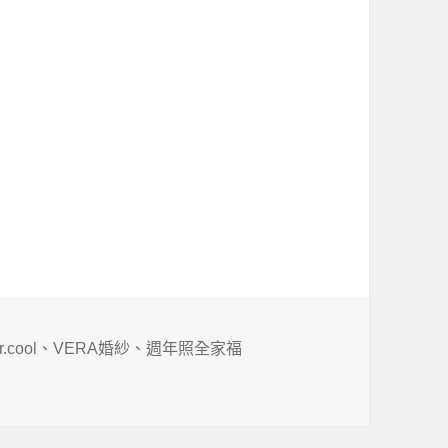
r.cool
、
VERA婚紗
、
週年照全家福