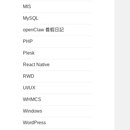
MIS
MySQL
openClaw 養蝦日記
PHP
Plesk
React Native
RWD
UI/UX
WHMCS
Windows
WordPress