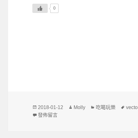
0
發
作
分
標
2018-01-12
Molly
吃喝玩樂
vecto
佈
者
類
籤
在〈紀錄一輩子的婚紗週年照〉
發佈留言
日
期: