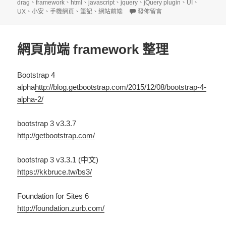
佈
者
類
籤
drag
、
framework
、
html
、
javascript
、
jquery
、
jQuery plugin
、
UI
、
日
在〈Drop and drag〉
UX
、
小安
、
手機網頁
、
筆記
、
網站前端
發佈留言
期:
網頁前端 framework 整理
Bootstrap 4
alpha
http://blog.getbootstrap.com/2015/12/08/bootstrap-4-
alpha-2/
bootstrap 3 v3.3.7
http://getbootstrap.com/
bootstrap 3 v3.3.1 (中文)
https://kkbruce.tw/bs3/
Foundation for Sites 6
http://foundation.zurb.com/