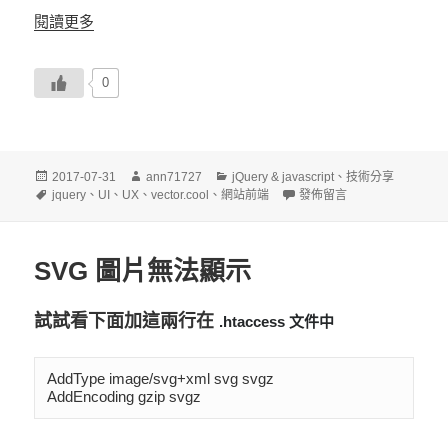
閱讀更多
0
發
作
分
2017-07-31
ann71727
jQuery & javascript
、
技術分享
佈
標
者
類
在〈jQuery 確認是否擁有
jquery
、
UI
、
UX
、
vector.cool
、
網站前端
發佈留言
日
籤
期:
SVG 圖片無法顯示
試試看下面加這兩行在
.htaccess 文件中
AddType image/svg+xml svg svgz

AddEncoding gzip svgz