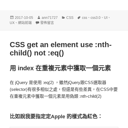
發
作
分
標
2017-10-05
ann71727
CSS
css
、
css3.0
、
UI
、
佈
在〈CSS Calc運算〉
者
類
籤
UX
、
網站前端
發佈留言
日
期:
CSS get an element use :nth-
child() not :eq()
用 index 在重複元素中獲取一個元素
在 jQuery 是使用
:eq(2)
，雖然jQuery跟CSS選取器
(selector)有很多相似之處，但還是有些差異，在CSS中要
在重複元素中獲取一個元素是用偽類
:nth-child(2)
比如說我要指定定
Apple
的樣式為紅色：