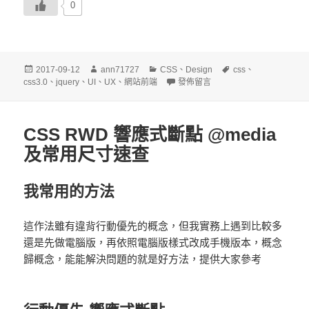
0
發
作
分
標
2017-09-12
ann71727
CSS
、
Design
css
、
佈
者
類
在〈CSS get an element use :nth-chi
籤
css3.0
、
jquery
、
UI
、
UX
、
網站前端
發佈留言
日
期:
CSS RWD 響應式斷點 @media
及常用尺寸速查
我常用的方法
這作法雖有違背行動優先的概念，但我實務上遇到比較多
還是先做電腦版，再依照電腦版樣式改成手機版本，概念
歸概念，能能解決問題的就是好方法，提供大家參考