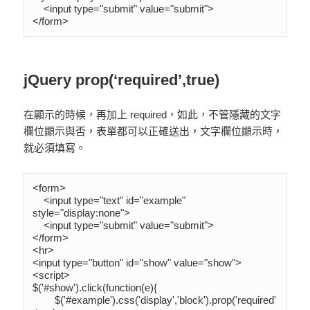
    <input type="submit" value="submit">

</form>
jQuery prop(‘required’,true)
在顯示的時候，再加上 required，如此，不管隱藏的文字
欄位顯示與否，表單都可以正確送出，文字欄位顯示時，
就必須填寫。
<form>

    <input type="text" id="example" 
style="display:none">

    <input type="submit" value="submit">

</form>

<hr>

<input type="button" id="show" value="show">

<script>

$('#show').click(function(e){

	$('#example').css('display','block').prop('required'