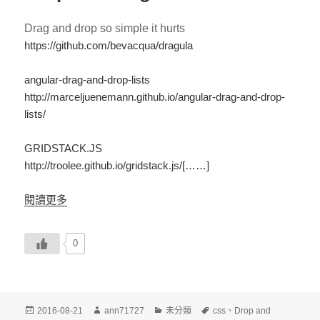
Drag and drop so simple it hurts
https://github.com/bevacqua/dragula
angular-drag-and-drop-lists
http://marceljuenemann.github.io/angular-drag-and-drop-
lists/
GRIDSTACK.JS
http://troolee.github.io/gridstack.js/[……]
閱讀更多
0
發
作
分
標
2016-08-21
ann71727
未分類
css
、
Drop and