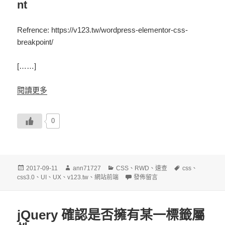
nt
Refrence: https://v123.tw/wordpress-elementor-css-
breakpoint/
[……]
閱讀更多
0
發
作
分
標
2017-09-11
ann71727
CSS
、
RWD
、
速查
css
、
佈
者
類
在〈CSS RWD 響應式斷點 @me
籤
css3.0
、
UI
、
UX
、
v123.tw
、
網站前端
發佈留言
日
期:
jQuery 確認是否擁有某一標籤屬