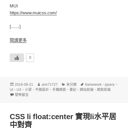
MUI
https://www.muicss.com/
[……]
閱讀更多
0
發
作
分
標
2016-08-21
ann71727
未分類
framework
、
jquery
、
佈
者
類
籤
UI
、
UX
、
小安
、
平面設計
、
手機網頁
、
筆記
、
網站前端
、
網頁前端
日
在〈網頁前端 framework 整理〉
發佈留言
期:
CSS li float:center 實現li水平居
中對齊