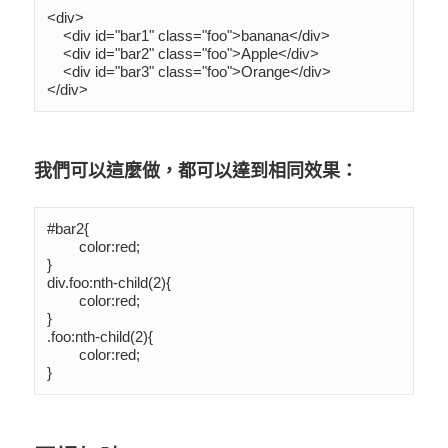
<div>

    <div id="bar1" class="foo">banana</div>

    <div id="bar2" class="foo">Apple</div>

    <div id="bar3" class="foo">Orange</div>

</div>
我們可以這麼做，都可以達到相同效果：
#bar2{

	color:red;

}

div.foo:nth-child(2){

	color:red;

}

.foo:nth-child(2){

	color:red;

}