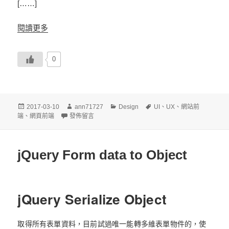
[……]
閱讀更多
0
發
作
分
標
2017-03-10
ann71727
Design
UI
、
UX
、
網站前
佈
在〈SVG 圖片無法顯示〉
者
類
籤
端
、
網頁前端
發佈留言
日
期:
jQuery Form data to Object
jQuery Serialize Object
取得所有表單資料，目前試過唯一能轉多維表單物件的，使