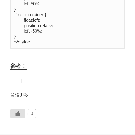
	left:50%;

}

.fixer-container {

	float:left;

	position:relative;

	left:-50%;

}

</style>
參考：
[……]
閱讀更多
0