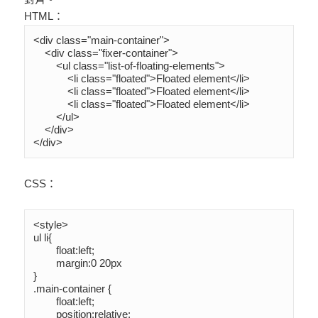
HTML：
<div class="main-container">

    <div class="fixer-container">

        <ul class="list-of-floating-elements">

            <li class="floated">Floated element</li>

            <li class="floated">Floated element</li>

            <li class="floated">Floated element</li> 

        </ul>

    </div>

</div>
CSS：
<style>

ul li{

	float:left;

	margin:0 20px

}

.main-container {

	float:left;

	position:relative;
