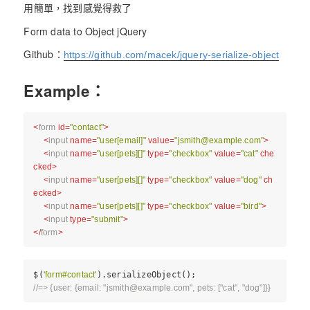
用簡單，找到感覺得救了
Form data to Object jQuery
Github：
https://github.com/macek/jquery-serialize-object
Example：
<
form
id
=
"contact"
>
<
input
name
=
"user[email]"
value
=
"
jsmith@example.com
"
>
<
input
name
=
"user[pets][]"
type
=
"checkbox"
value
=
"cat"
che
cked
>
<
input
name
=
"user[pets][]"
type
=
"checkbox"
value
=
"dog"
ch
ecked
>
<
input
name
=
"user[pets][]"
type
=
"checkbox"
value
=
"bird"
>
<
input
type
=
"submit"
>
</
form
>
$(
'form#contact'
).serializeObject();
//=> {user: {email: "
jsmith@example.com
", pets: ["cat", "dog"]}}