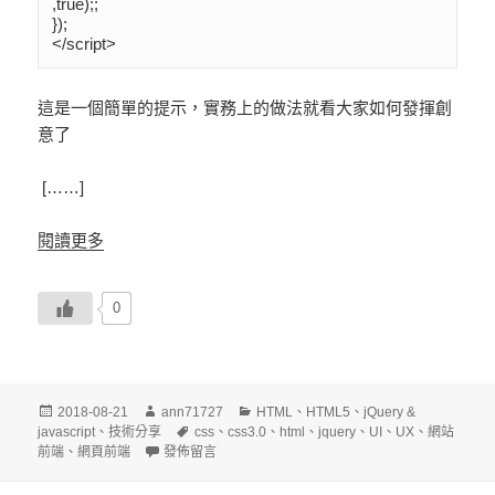
,true);;

});

</script>
這是一個簡單的提示，實務上的做法就看大家如何發揮創
意了
[……]
閱讀更多
0
發
作
分
2018-08-21
ann71727
HTML
、
HTML5
、
jQuery &
佈
者
標
類
javascript
、
技術分享
css
、
css3.0
、
html
、
jquery
、
UI
、
UX
、
網站
日
在〈Fix An invalid form control with name=’…’ is not f
籤
前端
、
網頁前端
發佈留言
期: