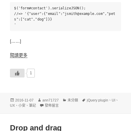
$('form#contact').serializeJSON();
//=> '{"user":{"email":"
jsmith@example.com
","pet
s":["cat","dog"]}}
'
[……]
閱讀更多
1
發
作
分
標
2016-11-07
ann71727
未分類
jQuery plugin
、
UI
、
佈
者
在〈jQuery Form data to Object〉
類
籤
UX
、
小安
、
筆記
發佈留言
日
期:
Drop and drag