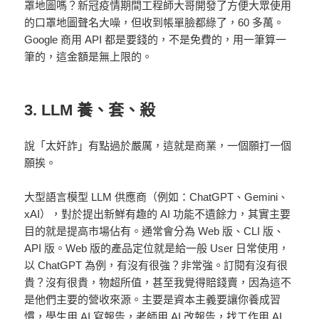
罩地圖嗎？新冠疫情期間工程師大哥開發了方便大眾使用
的口罩地圖聲名大噪，但收到帳單臉都綠了，60 多萬。
Google 商用 API 都是要錢的，不是免費的，用一筆算一
筆的，這金額是無上限的。
3. LLM 養、套、殺
說「太奸詐」有點過於嚴厲，這就是商業，一個願打一個
願挨。
大型語言模型 LLM 供應商（例如：ChatGPT、Gemini、
xAI），對於提出新鮮有趣的 AI 功能不遺餘力，其實主要
目的就是提高市場佔有。通常會分為 Web 版、CLI 版、
API 版。Web 版的產品定位就是給一般 User 日常使用，
以 ChatGPT 為例，有沒有很強？非常強。訂閱有沒有很
貴？沒有很貴，物超所值，甚至我覺得賠錢賣，因為這不
是他們主要的營收來源。主要是資本主義要讓你養成習
慣，學生用 AI 寫報告，老師用 AI 改報告，找工作用 AI