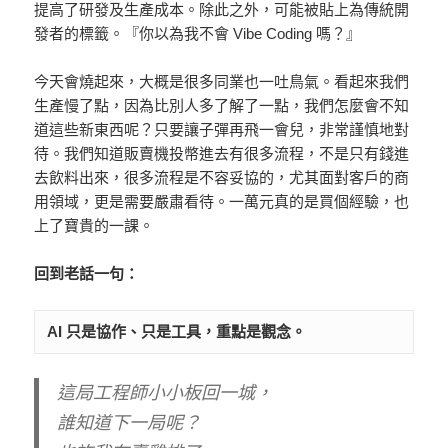
提高了研發及生產成本。除此之外，可能被貼上為傳統開
發者的標籤。『你以為我不會 Vibe Coding 嗎？』
今天會燒起來，大概是很多同業也一吐鳥氣。看起來我們
生產慢了點，因為比別人多了解了一點，我們怎麼會不知
道這些新東西呢？只要讓子彈再飛一會兒，非常謹慎地對
待。我們知道販賣機投幣進去有很多流程，不是只有錢進
去飲料出來，很多流程是不容妥協的，尤其面對客戶的商
用領域，更是需要嚴肅看待。一萬元真的是買個經驗，也
上了寶貴的一課。
回到老話一句：
AI 只是協作、只是工具，重點是觀念。
這局工程師小小板回一城，
誰知道下一局呢？