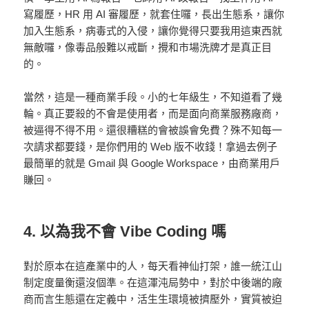
寫履歷，HR 用 AI 審履歷，就套住囉，長出生態系，讓你
加入生態系，病毒式的入侵，讓你覺得只要我用這東西就
無敵囉，像毒品般難以戒斷，攪和市場洗牌才是真正目
的。
當然，這是一種商業手段。小的七年級生，不知道看了幾
輪。真正要殺的不會是使用者，而是面向商業服務廠商，
被逼得不得不用。還很糟糕的會被誤會免費？殊不知每一
次請求都要錢，是你們用的 Web 版不收錢！拿過去例子
最簡單的就是 Gmail 與 Google Workspace，由商業用戶
賺回。
4. 以為我不會 Vibe Coding 嗎
對於原本在這產業中的人，每天看神仙打架，誰一統江山
制定度量衡還沒個準。在這渾沌局勢中，對於中後端的廠
商而言生態還在定義中，活生生環境被擠壓外，實質被迫