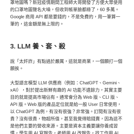
罩地圖嗎？新冠疫情期間工程師大哥開發了方便大眾使用
的口罩地圖聲名大噪，但收到帳單臉都綠了，60 多萬。
Google 商用 API 都是要錢的，不是免費的，用一筆算一
筆的，這金額是無上限的。
3. LLM 養、套、殺
說「太奸詐」有點過於嚴厲，這就是商業，一個願打一個
願挨。
大型語言模型 LLM 供應商（例如：ChatGPT、Gemini、
xAI），對於提出新鮮有趣的 AI 功能不遺餘力，其實主要
目的就是提高市場佔有。通常會分為 Web 版、CLI 版、
API 版。Web 版的產品定位就是給一般 User 日常使用，
以 ChatGPT 為例，有沒有很強？非常強。訂閱有沒有很
貴？沒有很貴，物超所值，甚至我覺得賠錢賣，因為這不
是他們主要的營收來源。主要是資本主義要讓你養成習
慣，學生用 AI 寫報告，老師用 AI 改報告，找工作用 AI