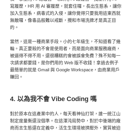
寫履歷，HR 用 AI 審履歷，就套住囉，長出生態系，讓你
加入生態系，病毒式的入侵，讓你覺得只要我用這東西就
無敵囉，像毒品般難以戒斷，攪和市場洗牌才是真正目
的。
當然，這是一種商業手段。小的七年級生，不知道看了幾
輪。真正要殺的不會是使用者，而是面向商業服務廠商，
被逼得不得不用。還很糟糕的會被誤會免費？殊不知每一
次請求都要錢，是你們用的 Web 版不收錢！拿過去例子
最簡單的就是 Gmail 與 Google Workspace，由商業用戶
賺回。
4. 以為我不會 Vibe Coding 嗎
對於原本在這產業中的人，每天看神仙打架，誰一統江山
制定度量衡還沒個準。在這渾沌局勢中，對於中後端的廠
商而言生態還在定義中，活生生環境被擠壓外，實質被迫