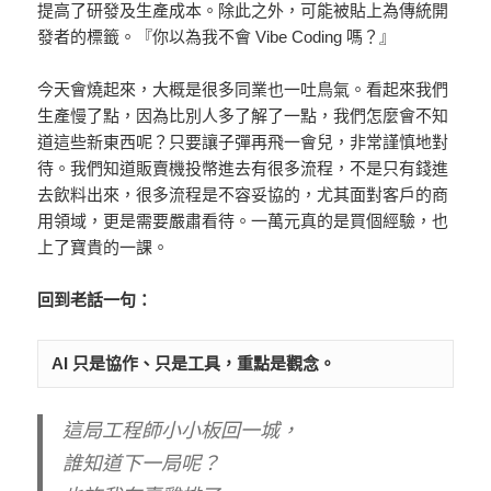
提高了研發及生產成本。除此之外，可能被貼上為傳統開
發者的標籤。『你以為我不會 Vibe Coding 嗎？』
今天會燒起來，大概是很多同業也一吐鳥氣。看起來我們
生產慢了點，因為比別人多了解了一點，我們怎麼會不知
道這些新東西呢？只要讓子彈再飛一會兒，非常謹慎地對
待。我們知道販賣機投幣進去有很多流程，不是只有錢進
去飲料出來，很多流程是不容妥協的，尤其面對客戶的商
用領域，更是需要嚴肅看待。一萬元真的是買個經驗，也
上了寶貴的一課。
回到老話一句：
AI 只是協作、只是工具，重點是觀念。
這局工程師小小板回一城，
誰知道下一局呢？