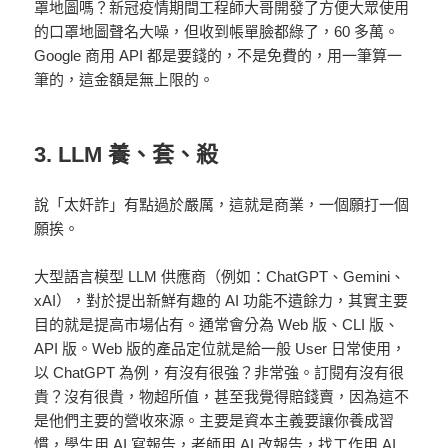
罩地圖嗎？新冠疫情期間工程師大哥開發了方便大眾使用
的口罩地圖聲名大噪，但收到帳單臉都綠了，60 多萬。
Google 商用 API 都是要錢的，不是免費的，用一筆算一
筆的，這金額是無上限的。
3. LLM 養、套、殺
說「太奸詐」有點過於嚴厲，這就是商業，一個願打一個
願挨。
大型語言模型 LLM 供應商（例如：ChatGPT、Gemini、
xAI），對於提出新鮮有趣的 AI 功能不遺餘力，其實主要
目的就是提高市場佔有。通常會分為 Web 版、CLI 版、
API 版。Web 版的產品定位就是給一般 User 日常使用，
以 ChatGPT 為例，有沒有很強？非常強。訂閱有沒有很
貴？沒有很貴，物超所值，甚至我覺得賠錢賣，因為這不
是他們主要的營收來源。主要是資本主義要讓你養成習
慣，學生用 AI 寫報告，老師用 AI 改報告，找工作用 AI