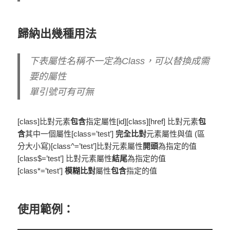
歸納出幾種用法
下表屬性名稱不一定為Class，可以替換成需
要的屬性
單引號可有可無
[class]比對元素
包含
指定屬性[id][class][href] 比對元素
包
含
其中一個屬性[class=’test’]
完全比對
元素屬性與值 (區
分大小寫)[class^=’test’]比對元素屬性
開頭
為指定的值
[class$=’test’] 比對元素屬性
結尾
為指定的值
[class*=’test’]
模糊比對
屬性
包含
指定的值
使用範例：