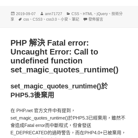
發
作
分
2019-09-07
ann71727
CSS
、
HTML
、
jQuery
、
技術分
佈
標
者
類
在〈CSS 選擇器，模糊查找
享
css
、
CSS3
、
css3.0
、
小安
、
筆記
發佈留言
日
籤
期:
PHP 解決 Fatal error:
Uncaught Error: Call to
undefined function
set_magic_quotes_runtime()
set_magic_quotes_runtime()於
PHP5.3後棄用
在 PHP.net 官方文件中有提到，
set_magic_quotes_runtime()於PHP5.3已經棄用，雖然不
會造成Fatal error而中斷程式，但會發送
E_DEPRECATED的過時警告，而在PHP4.0+已被棄用，