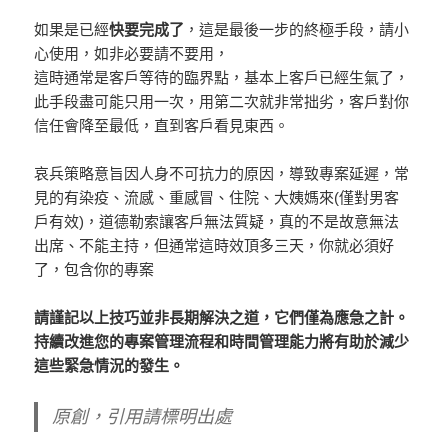
如果是已經
快要完成了
，這是最後一步的終極手段，請小
心使用，如非必要請不要用，
這時通常是客戶等待的臨界點，基本上客戶已經生氣了，
此手段盡可能只用一次，用第二次就非常拙劣，客戶對你
信任會降至最低，直到客戶看見東西。
哀兵策略意旨因人身不可抗力的原因，導致專案延遲，常
見的有染疫、流感、重感冒、住院、大姨媽來(僅對男客
戶有效)，道德勒索讓客戶無法質疑，真的不是故意無法
出席、不能主持，但通常這時效頂多三天，你就必須好
了，包含你的專案
請謹記以上技巧並非長期解決之道，它們僅為應急之計。
持續改進您的專案管理流程和時間管理能力將有助於減少
這些緊急情況的發生。
原創，引用請標明出處