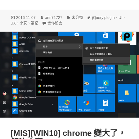
發
作
分
標
2016-11-07
ann71727
未分類
jQuery plugin
、
UI
、
佈
者
在〈jQuery Form data to Object〉
類
籤
UX
、
小安
、
筆記
發佈留言
日
期:
[MIS][WIN10] chrome 變大了，