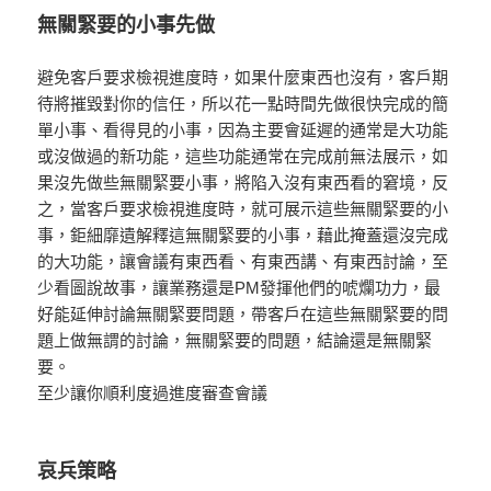
無關緊要的小事先做
避免客戶要求檢視進度時，如果什麼東西也沒有，客戶期
待將摧毀對你的信任，所以花一點時間先做很快完成的簡
單小事、看得見的小事，因為主要會延遲的通常是大功能
或沒做過的新功能，這些功能通常在完成前無法展示，如
果沒先做些無關緊要小事，將陷入沒有東西看的窘境，反
之，當客戶要求檢視進度時，就可展示這些無關緊要的小
事，鉅細靡遺解釋這無關緊要的小事，藉此掩蓋還沒完成
的大功能，讓會議有東西看、有東西講、有東西討論，至
少看圖說故事，讓業務還是PM發揮他們的唬爛功力，最
好能延伸討論無關緊要問題，帶客戶在這些無關緊要的問
題上做無謂的討論，無關緊要的問題，結論還是無關緊
要。
至少讓你順利度過進度審查會議
哀兵策略