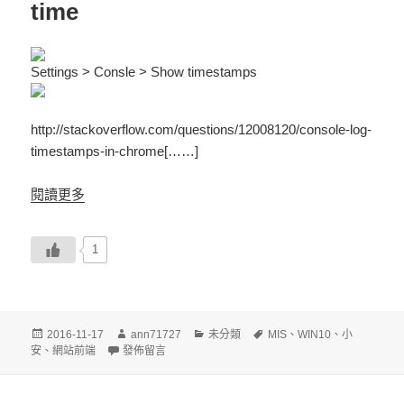
time
Settings > Consle > Show timestamps
http://stackoverflow.com/questions/12008120/console-log-
timestamps-in-chrome[……]
閱讀更多
1
發
作
分
標
2016-11-17
ann71727
未分類
MIS
、
WIN10
、
小
佈
在〈Chrome console log show time〉
者
類
籤
安
、
網站前端
發佈留言
日
期: