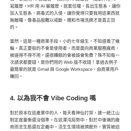
寫履歷，HR 用 AI 審履歷，就套住囉，長出生態系，讓你
加入生態系，病毒式的入侵，讓你覺得只要我用這東西就
無敵囉，像毒品般難以戒斷，攪和市場洗牌才是真正目
的。
當然，這是一種商業手段。小的七年級生，不知道看了幾
輪。真正要殺的不會是使用者，而是面向商業服務廠商，
被逼得不得不用。還很糟糕的會被誤會免費？殊不知每一
次請求都要錢，是你們用的 Web 版不收錢！拿過去例子
最簡單的就是 Gmail 與 Google Workspace，由商業用戶
賺回。
4. 以為我不會 Vibe Coding 嗎
對於原本在這產業中的人，每天看神仙打架，誰一統江山
制定度量衡還沒個準。在這渾沌局勢中，對於中後端的廠
商而言生態還在定義中，活生生環境被擠壓外，實質被迫