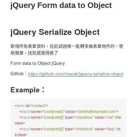
jQuery Form data to Object
jQuery Serialize Object
取得所有表單資料，目前試過唯一能轉多維表單物件的，使
用簡單，找到感覺得救了
Form data to Object jQuery
Github：
https://github.com/macek/jquery-serialize-object
Example：
<
form
id
=
"contact"
>
<
input
name
=
"user[email]"
value
=
"
jsmith@example.com
"
>
<
input
name
=
"user[pets][]"
type
=
"checkbox"
value
=
"cat"
che
cked
>
<
input
name
=
"user[pets][]"
type
=
"checkbox"
value
=
"dog"
ch
ecked
>