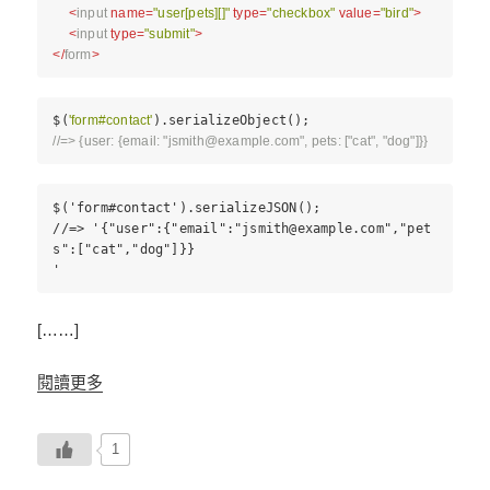
<
input
name
=
"user[pets][]"
type
=
"checkbox"
value
=
"bird"
>
<
input
type
=
"submit"
>
</
form
>
$(
'form#contact'
).serializeObject();
//=> {user: {email: "
jsmith@example.com
", pets: ["cat", "dog"]}}
$('form#contact').serializeJSON();
//=> '{"user":{"email":"
jsmith@example.com
","pet
s":["cat","dog"]}}
'
[……]
閱讀更多
1