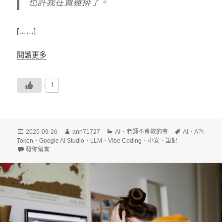
也許我在賣雞排了。
[……]
閱讀更多
1
發
作
分
標
2025-09-26
ann71727
AI
、
老師不會教的事
AI
、
API
佈
者
類
籤
Token
、
Google AI Studio
、
LLM
、
Vibe Coding
、
小安
、
筆記
日
在〈去x的，Google這招太奸詐了！〉
發佈留言
期: