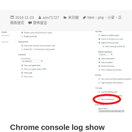
發
作
分
標
2016-11-23
ann71727
未分類
html
、
php
、
小安
、
正
佈
在〈PHP get HTML img src〉
者
類
籤
規表達式
發佈留言
日
期:
Chrome console log show