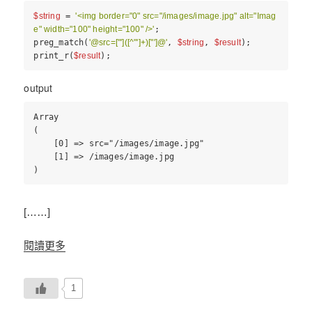
$string
 = 
'<img border="0" src="/images/image.jpg" alt="Imag
e" width="100" height="100" />'
;
preg_match(
'@src=["']([^"']+)["']@'
, 
$string
, 
$result
);
print_r(
$result
);
output
Array
(
    [0] => src="/images/image.jpg"
    [1] => /images/image.jpg
)
[……]
閱讀更多
1