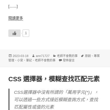
[……]
閱讀更多
1
發
作
分
標
2023-03-18
ann71727
老師不會教的事
原創
、
專案
佈
者
類
在〈專案「拖延」的藝術-老師不會
籤
管理
、
小安
、
筆記
、
老師不會教的事
發佈留言
日
期:
CSS 選擇器，模糊查找匹配元素
CSS選擇器中沒有所謂的「萬用字元(*)」，
可以透過一些方式接近模糊查詢方式，查找
匹配屬性或值的元素