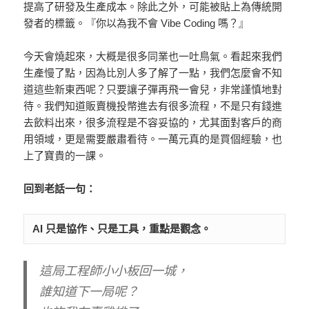
提高了研發及生產成本。除此之外，可能被貼上為傳統開
發者的標籤。『你以為我不會 Vibe Coding 嗎？』
今天會燒起來，大概是很多同業也一吐鳥氣。看起來我們
生產慢了點，因為比別人多了解了一點，我們怎麼會不知
道這些新東西呢？只要讓子彈再飛一會兒，非常謹慎地對
待。我們知道販賣機投幣進去有很多流程，不是只有錢進
去飲料出來，很多流程是不容妥協的，尤其面對客戶的商
用領域，更是需要嚴肅看待。一萬元真的是買個經驗，也
上了寶貴的一課。
回到老話一句：
AI 只是協作、只是工具，重點是觀念。
這局工程師小小板回一城，
誰知道下一局呢？