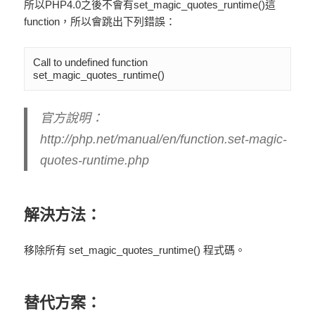
所以PHP4.0之後不會有set_magic_quotes_runtime()這
function，所以會跳出下列錯誤：
Call to undefined function 
set_magic_quotes_runtime()
官方說明：
http://php.net/manual/en/function.set-magic-
quotes-runtime.php
解決方法：
移除所有 set_magic_quotes_runtime() 程式碼。
替代方案：