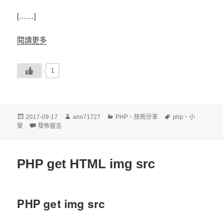
[……]
閱讀更多
1
發
作
分
標
2017-09-17
ann71727
PHP
、
技術分享
php
、
小
佈
在〈PHP 解決 Fatal error: Uncaught Error: Call to undefined functio
者
類
籤
安
發佈留言
日
期:
PHP get HTML img src
PHP get img src