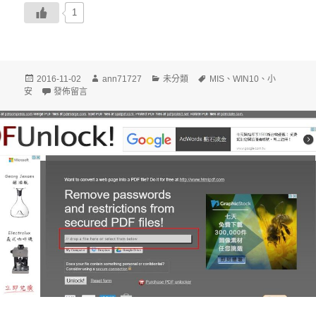
1
發
作
分
標
2016-11-02
ann71727
未分類
MIS
、
WIN10
、
小
佈
在〈[MIS][WIN10] chrome 變大了，解決方案〉
者
類
籤
安
發佈留言
日
期: