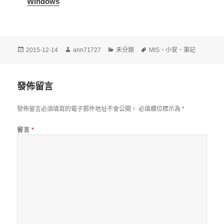
Windows
發
作
分
標
2015-12-14
ann71727
未分類
MIS
、
小安
、
筆記
佈
者
類
籤
日
期:
發佈留言
發佈留言必須填寫的電子郵件地址不會公開。
必填欄位標示為
*
留言
*