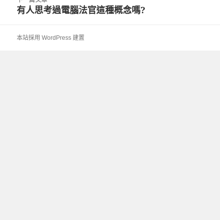
文
有人思考過電腦法官這種概念嗎?
下
章:
一
篇
本站採用 WordPress 建置
文
章: