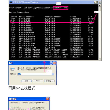
再用
pid
去找程式