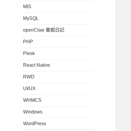
MIS
MySQL
openClaw 養蝦日記
PHP
Plesk
React Native
RWD
UI/UX
WHMCS
Windows
WordPress