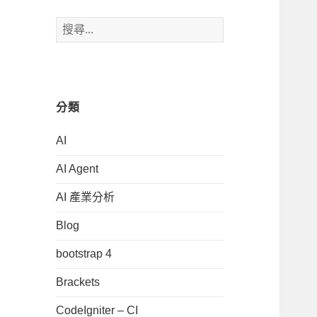
搜
尋
關
鍵
字:
分類
AI
AI Agent
AI 產業分析
Blog
bootstrap 4
Brackets
CodeIgniter – CI