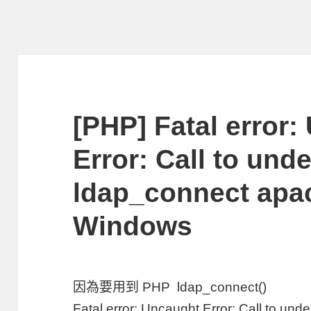
[PHP] Fatal error
Error: Call to und
ldap_connect apa
Windows
因為要用到 PHP ldap_connect()
Fatal error: Uncaught Error: Call to und