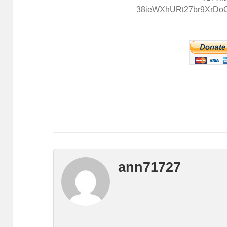
38ieWXhURt27br9XrDo
ann71727