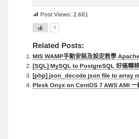
Post Views:
2,681
0
Related Posts:
MIS WAMP手動安裝及設定教學 Apache2.4 
[SQL] MySQL to PostgreSQL 好
[php] json_decode json file to array 
Plesk Onyx on CentOS 7 AWS AMI