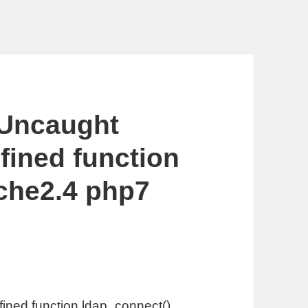
: Uncaught
efined function
che2.4 php7
efined function ldap_connect()