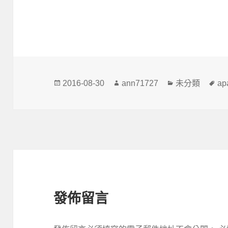
發
作
分
標
2016-08-30
ann71727
未分類
ap
佈
者
類
籤
日
期:
發佈留言