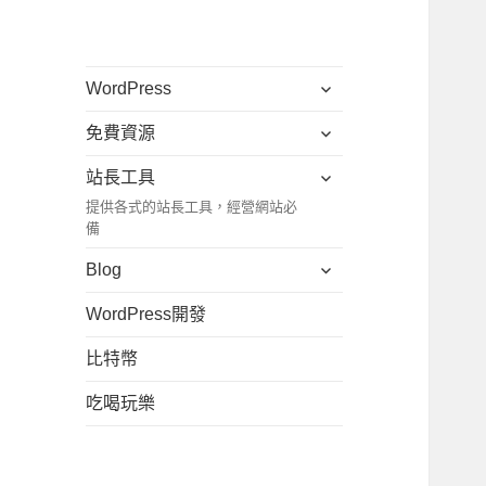
展
WordPress
開
展
免費資源
子
開
選
展
站長工具
子
單
開
提供各式的站長工具，經營網站必
選
子
備
單
選
展
Blog
單
開
WordPress開發
子
選
比特幣
單
吃喝玩樂