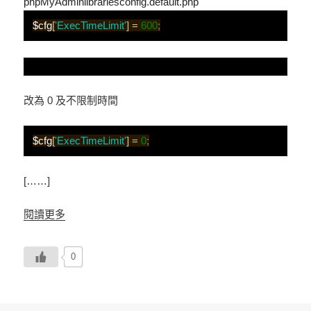
phpMyAdminlibrariesconfig.default.php
$cfg
[
'ExecTimeLimit'
]
=
600
;
改為 0 及不限制時間
$cfg
[
'ExecTimeLimit'
]
=
0
;
[……]
閱讀更多
0