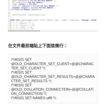
在文件最前端貼上下面這幾行：
/*!40101 SET 
@OLD_CHARACTER_SET_CLIENT=@@CHARAC
TER_SET_CLIENT */;

/*!40101 SET 
@OLD_CHARACTER_SET_RESULTS=@@CHARA
CTER_SET_RESULTS */;

/*!40101 SET 
@OLD_COLLATION_CONNECTION=@@COLLATI
ON_CONNECTION */;

/*!40101 SET NAMES utf8 */;