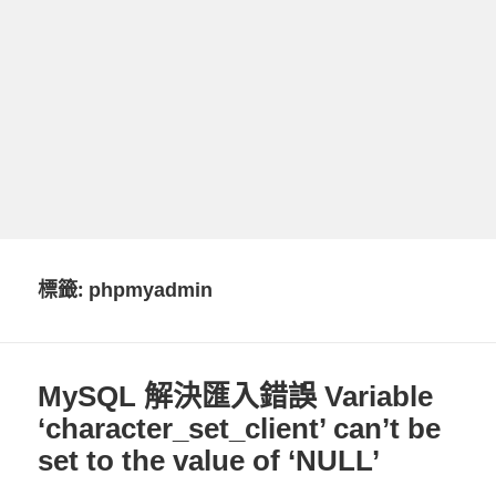
標籤:
phpmyadmin
MySQL 解決匯入錯誤 Variable
‘character_set_client’ can’t be
set to the value of ‘NULL’