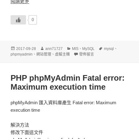
閱讀更多
0
發
作
分
標
2017-09-28
ann71727
MIS
、
MySQL
mysql
、
佈
者
類
在〈MySQL 解決匯入錯誤 Variable ‘charact
籤
phpmyadmin
、
網站管理
、
虛擬主機
發佈留言
日
期:
PHP phpMyAdmin Fatal error:
Maximum execution time
phpMyAdmin 匯入資料庫產生 Fatal error: Maximum
execution time
解決方法
修改下面這文件