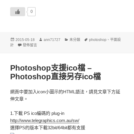
0
發
作
分
標
2015-05-18
ann71727
未分類
photoshop
、
平面設
佈
在〈10個免費好用的平面編輯網站〉
者
類
籤
計
發佈留言
日
期:
Photoshop支援ico檔 –
Photoshop直接另存ico檔
網頁中要加入icon小圖示的HTML語法，請見文章下方延
伸文章。
1.下載 PS ico編碼的 plug-in
http://www.telegraphics.com.au/sw/
選擇PS的版本下載32bit/64bit都有支援