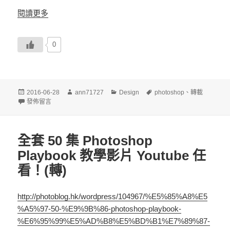
閱讀更多
0
發
作
分
標
2016-06-28
ann71727
Design
photoshop
、
轉載
佈
在〈Photoshop cc 2015 強大功能，一鍵改變人臉五官，輕鬆去背〉
者
類
籤
發佈留言
日
期:
全套 50 集 Photoshop
Playbook 教學影片 Youtube 任
看！(轉)
http://photoblog.hk/wordpress/104967/%E5%85%A8%E5
%A5%97-50-%E9%9B%86-photoshop-playbook-
%E6%95%99%E5%AD%B8%E5%BD%B1%E7%89%87-