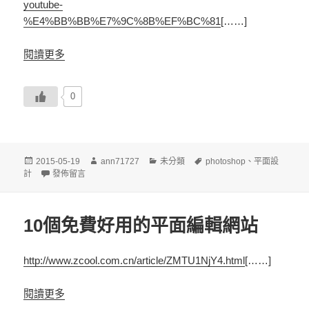
youtube-
%E4%BB%BB%E7%9C%8B%EF%BC%81
[……]
閱讀更多
0
發
作
分
標
2015-05-19
ann71727
未分類
photoshop
、
平面設
佈
在〈全套 50 集 Photoshop Playbook 教學影片 Youtube 任看！(轉)〉
者
類
籤
計
發佈留言
日
期:
10個免費好用的平面編輯網站
http://www.zcool.com.cn/article/ZMTU1NjY4.html
[……]
閱讀更多