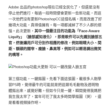
Adobe 出品的photoshop現在已經全民化了，但還是沒有
停止他們進行，每過一段時間便會更新一些新功能，而這
一次他們沒有更新PhotoshopCC這個名稱，而是改進了好
幾項大功能，真得值擁有。每一項都減掉了不少人群的煩
惱。此次更新，
其中一個最注目的功能為「Face-Aware
Liquify」（臉部感知液化），即是軟件可以先識別臉部五
官，然後讓用戶可分別作相應的修改，例如眼睛大小、間
距、額頭的闊窄、瘦臉、鼻高等，例如可以輕易調出微笑
的嘴等。
第三個功能，一鍵摳圖。先看下面這張圖，載很多人剛學
習PS時，覺得最牛的可能就是把這類毛毛動物及透明物
體摳出來，感覺好難。但如今只是一鍵，瞬間覺得我媽把
我生我太早了，當年可花了我太多時間學摳圖（哭），還
是看看視頻操作吧。