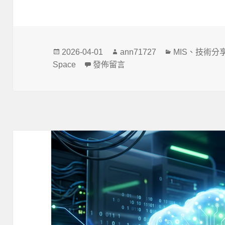
發
作
分
2026-04-01
ann71727
MIS
、
技術分
佈
者
類
在〈你已經不是我認識的那個 Google
Space
發佈留言
日
期: