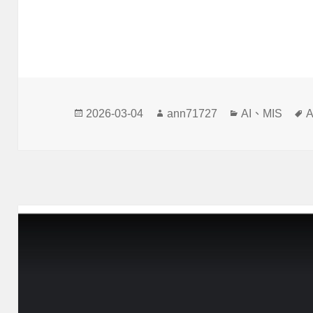
發
作
分
2026-03-04
ann71727
AI
、
MIS
A
佈
者
類
日
期: