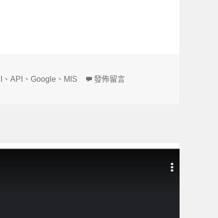
標
在〈鎖帳號，才是 SaaS 時代最可怕的
I
、
API
、
Google
、
MIS
發佈留言
籤