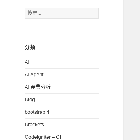
搜
尋
關
鍵
字:
分類
AI
AI Agent
AI 產業分析
Blog
bootstrap 4
Brackets
CodeIgniter – CI