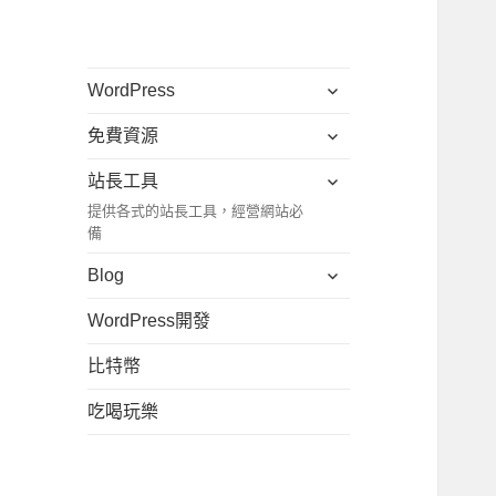
展
WordPress
開
展
免費資源
子
開
選
展
站長工具
子
單
開
提供各式的站長工具，經營網站必
選
子
備
單
選
展
Blog
單
開
WordPress開發
子
選
比特幣
單
吃喝玩樂