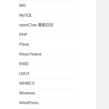
MIS
MySQL
openClaw 養蝦日記
PHP
Plesk
React Native
RWD
UI/UX
WHMCS
Windows
WordPress