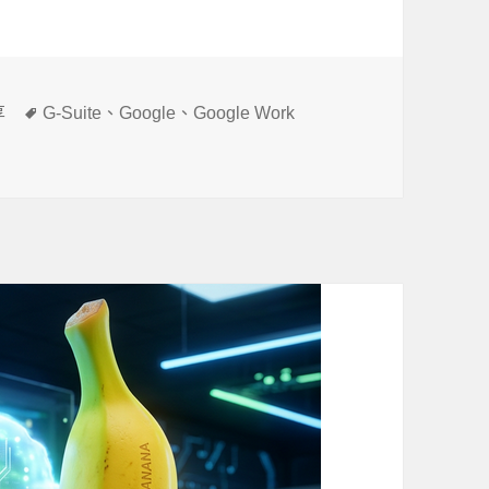
標
享
G-Suite
、
Google
、
Google Work
籤
 了〉