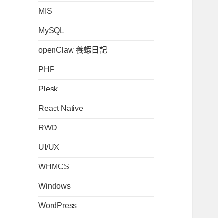
MIS
MySQL
openClaw 養蝦日記
PHP
Plesk
React Native
RWD
UI/UX
WHMCS
Windows
WordPress