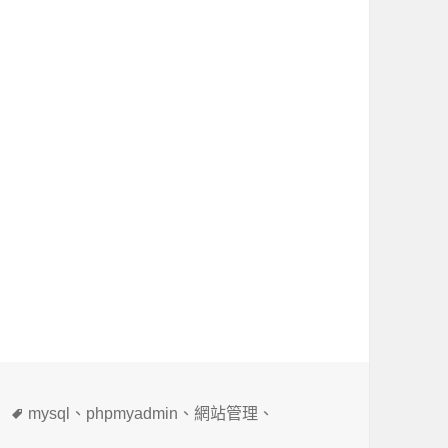
標
mysql
、
phpmyadmin
、
網站管理
、
籤
cter_set_client’ can’t be set to the value of ‘NULL’〉