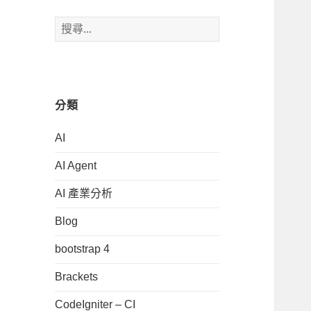
搜
尋
關
鍵
字:
分類
AI
AI Agent
AI 產業分析
Blog
bootstrap 4
Brackets
CodeIgniter – CI