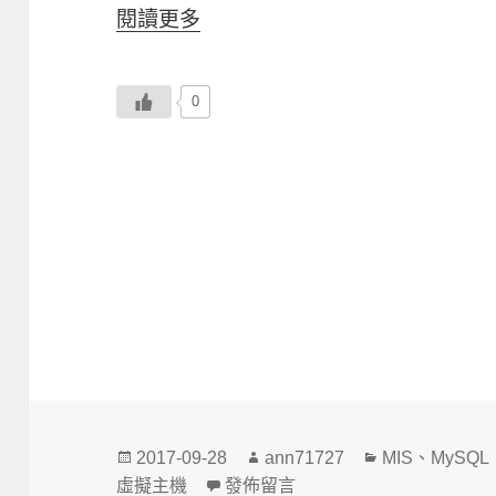
閱讀更多
0
發
作
分
2017-09-28
ann71727
MIS
、
MySQL
佈
者
類
在〈MySQL 解決匯入錯誤 Variable ‘chara
虛擬主機
發佈留言