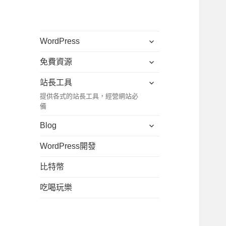
展
WordPress
開
展
免費資源
子
開
選
展
站長工具
子
單
開
提供各式的站長工具，經營網站必
選
子
備
單
選
展
Blog
單
開
WordPress開發
子
選
比特幣
單
吃喝玩樂