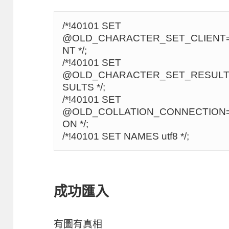
/*!40101 SET 
@OLD_CHARACTER_SET_CLIENT
NT */;

/*!40101 SET 
@OLD_CHARACTER_SET_RESUL
SULTS */;

/*!40101 SET 
@OLD_COLLATION_CONNECTION
ON */;

/*!40101 SET NAMES utf8 */;
成功匯入
有圖有真相