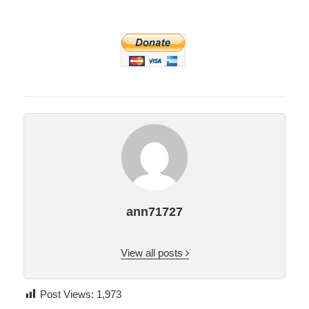
ann71727
View all posts
Post Views:
1,973