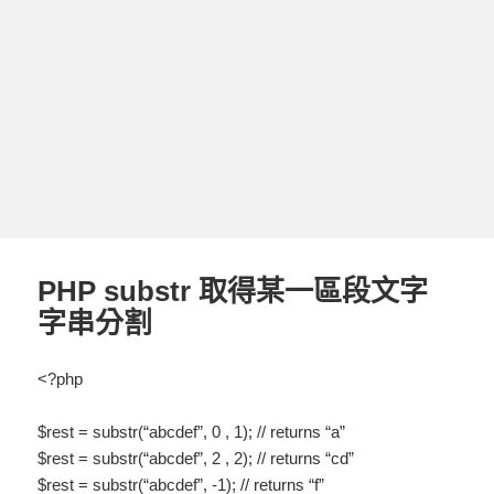
PHP substr 取得某一區段文字
字串分割
<?php
$rest = substr(“abcdef”, 0 , 1); // returns “a”
$rest = substr(“abcdef”, 2 , 2); // returns “cd”
$rest = substr(“abcdef”, -1); // returns “f”