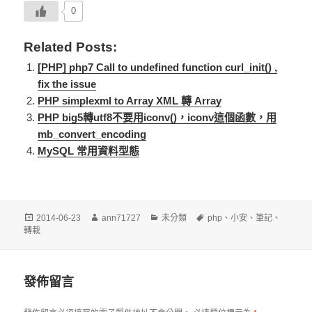
0
Related Posts:
[PHP] php7 Call to undefined function curl_init() ,
fix the issue
PHP simplexml to Array XML 轉 Array
PHP big5轉utf8不要用iconv()，iconv這個函數，用
mb_convert_encoding
MySQL 常用資料型態
發
作
分
標
2014-06-23
ann71727
未分類
php
、
小安
、
筆記
、
佈
者
類
籤
轉載
日
期:
發佈留言