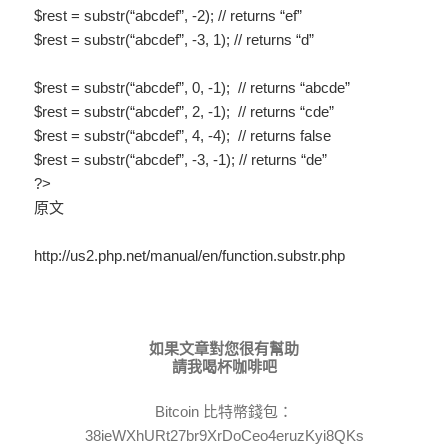
$rest = substr(“abcdef”, -2); // returns “ef”
$rest = substr(“abcdef”, -3, 1); // returns “d”
$rest = substr(“abcdef”, 0, -1); // returns “abcde”
$rest = substr(“abcdef”, 2, -1); // returns “cde”
$rest = substr(“abcdef”, 4, -4); // returns false
$rest = substr(“abcdef”, -3, -1); // returns “de”
?>
原文
http://us2.php.net/manual/en/function.substr.php
如果文章對您很有幫助
請我喝杯咖啡吧
Bitcoin 比特幣錢包：
38ieWXhURt27br9XrDoCeo4eruzKyi8QKs