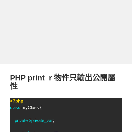
PHP print_r 物件只輸出公開屬
性
<?php
class
myClass
{
private
$private_var
;