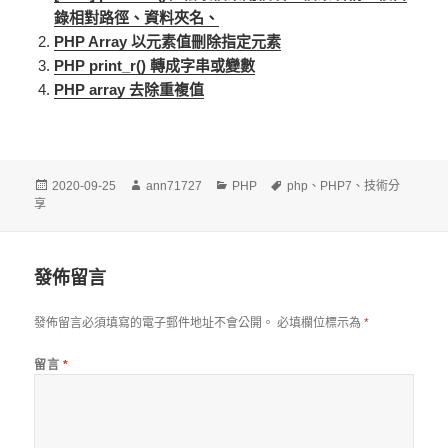
錄相對路徑、資料夾名、
PHP Array 以元素值刪除指定元素
PHP print_r() 轉成字串或變數
PHP array 去除重複值
發
作
分
標
2020-09-25
ann71727
PHP
php
、
PHP7
、
技術分
佈
者
類
籤
享
日
期:
發佈留言
發佈留言必須填寫的電子郵件地址不會公開。
必填欄位標示為
*
留言
*