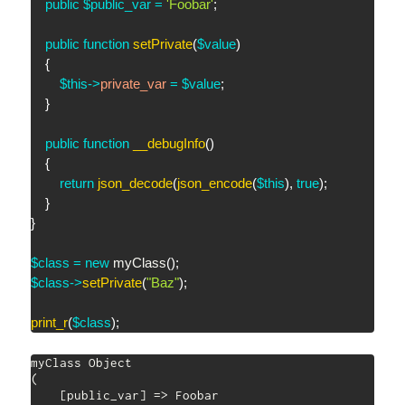
public
$public_var
=
'Foobar'
;
public
function
setPrivate
(
$value
)
{
$this
->
private_var
=
$value
;
}
public
function
__debugInfo
(
)
{
return
json_decode
(
json_encode
(
$this
)
,
true
)
;
}
}
$class
=
new
myClass
(
)
;
$class
->
setPrivate
(
"Baz"
)
;
print_r
(
$class
)
;
myClass Object

(

    [public_var] => Foobar
