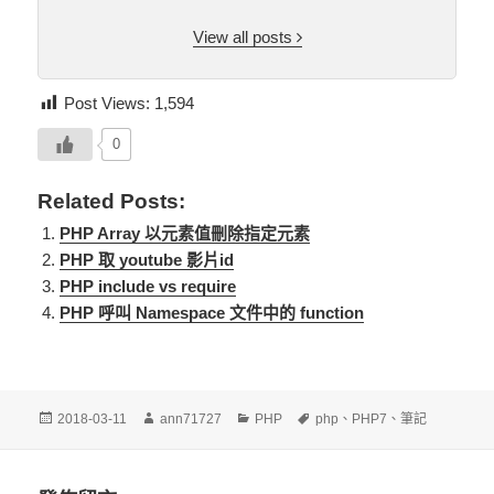
View all posts
Post Views:
1,594
0
Related Posts:
PHP Array 以元素值刪除指定元素
PHP 取 youtube 影片id
PHP include vs require
PHP 呼叫 Namespace 文件中的 function
發
作
分
標
2018-03-11
ann71727
PHP
php
、
PHP7
、
筆記
佈
者
類
籤
日
期: