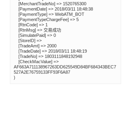
    [MerchantTradeNo] => 1520765300

    [PaymentDate] => 2018/03/11 18:48:38

    [PaymentType] => WebATM_BOT

    [PaymentTypeChargeFee] => 5

    [RtnCode] => 1

    [RtnMsg] => 交易成功

    [SimulatePaid] => 0

    [StoreID] => 

    [TradeAmt] => 2000

    [TradeDate] => 2018/03/11 18:48:19

    [TradeNo] => 1803111848192948

    [CheckMacValue] => 
AF663A711138967263DD625549D84BF684343BEC7
527A2E76759133FF93F6A87
