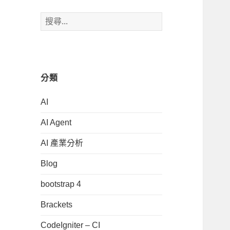
搜
尋
關
鍵
字:
分類
AI
AI Agent
AI 產業分析
Blog
bootstrap 4
Brackets
CodeIgniter – CI