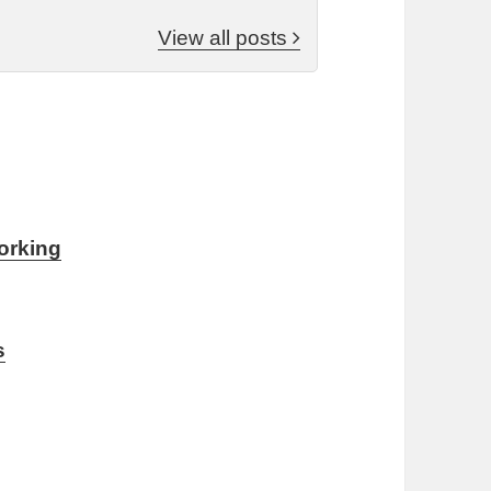
View all posts
orking
s