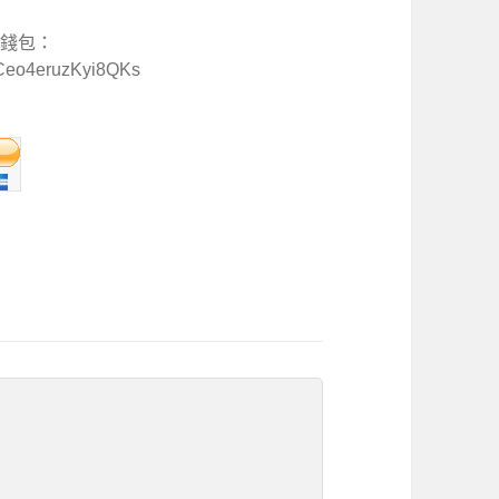
特幣錢包：
Ceo4eruzKyi8QKs