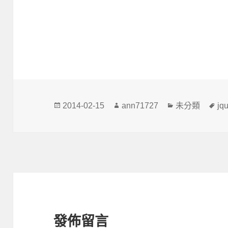
發
作
分
標
2014-02-15
ann71727
未分類
jq
佈
者
類
籤
日
期:
發佈留言