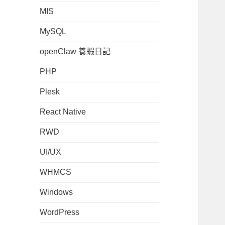
MIS
MySQL
openClaw 養蝦日記
PHP
Plesk
React Native
RWD
UI/UX
WHMCS
Windows
WordPress