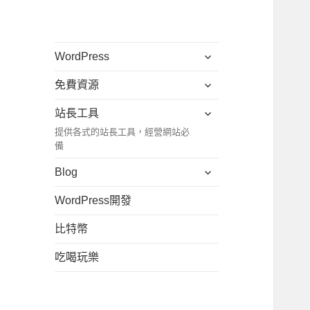
展
WordPress
開
展
免費資源
子
開
選
展
站長工具
子
單
開
提供各式的站長工具，經營網站必
選
子
備
單
選
展
Blog
單
開
WordPress開發
子
選
比特幣
單
吃喝玩樂