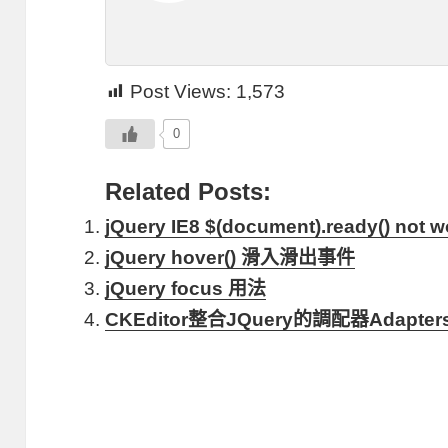
Post Views:
1,573
0
Related Posts:
jQuery IE8 $(document).ready() not w
jQuery hover() 滑入滑出事件
jQuery focus 用法
CKEditor整合JQuery的調配器Adapter