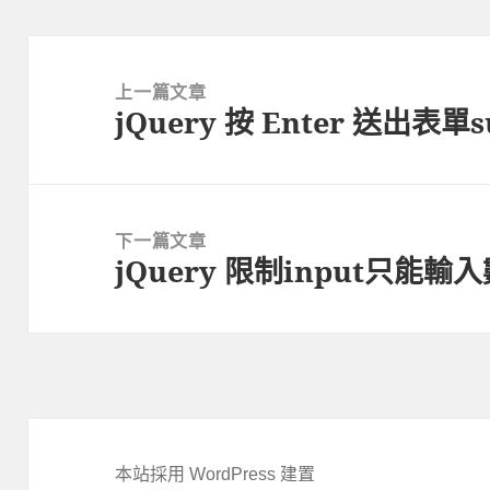
文
章
上一篇文章
jQuery 按 Enter 送出表單su
導
上
覽
一
篇
文
下一篇文章
章:
jQuery 限制input只
下
一
篇
文
章:
本站採用 WordPress 建置