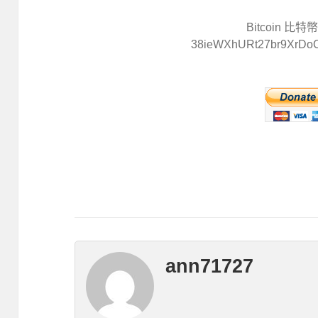
Bitcoin 比
38ieWXhURt27br9XrDo
ann71727