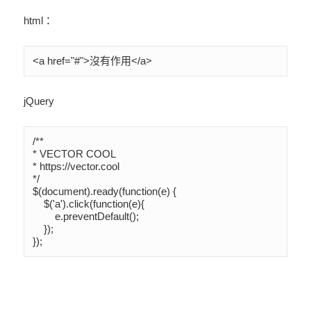
html：
<a href="#">沒有作用</a>
jQuery
/**

* VECTOR COOL

* https://vector.cool

*/

$(document).ready(function(e) {

    $('a').click(function(e){

	e.preventDefault();

    });

});