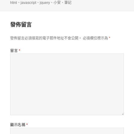
佈
者
類
籤
html
、
javascript
、
jquery
、
小安
、
筆記
日
期:
發佈留言
發佈留言必須填寫的電子郵件地址不會公開。
必填欄位標示為
*
留言
*
顯示名稱
*