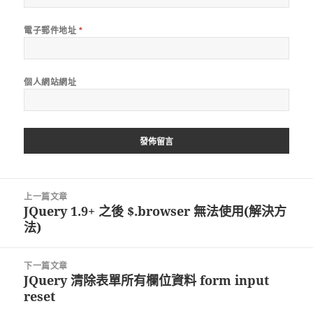
電子郵件地址
*
個人網站網址
文
上一篇文章
章
JQuery 1.9+ 之後 $.browser 無法使用(解決方
上
導
法)
一
覽
篇
文
下一篇文章
章:
JQuery 清除表單所有欄位資料 form input
下
reset
一