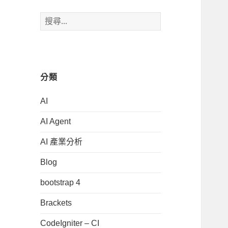
搜
尋
關
鍵
字:
分類
AI
AI Agent
AI 產業分析
Blog
bootstrap 4
Brackets
CodeIgniter – CI