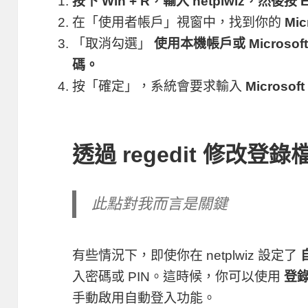
按下
Win + R
，輸入
netplwiz
，然後按
E
在「使用者帳戶」視窗中，找到你的
Mic
「取消勾選」
使用本機帳戶或 Micros
碼
。
按「確定」，系統會要求輸入
Microso
透過
regedit
修改登錄
此點對我而言是關鍵
有些情況下，即使你在
netplwiz
設定了
入密碼或 PIN。這時候，你可以使用
登錄檔
手動啟用自動登入功能。