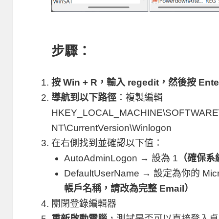
步驟：
按
Win + R
，輸入
regedit
，然後按
Ente
導航到以下路徑
：複製編輯
HKEY_LOCAL_MACHINE\SOFTWARE\Mi
NT\CurrentVersion\Winlogon
在右側找到並確認以下值：
AutoAdminLogon → 設為 1
（確保系
DefaultUserName → 設定為你的 Micro
帳戶名稱，請改為完整 Email）
關閉登錄編輯器
重新啟動電腦
，測試是否可以直接登入桌