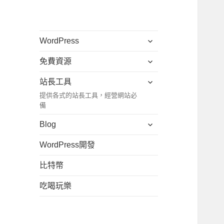
展
WordPress
開
展
免費資源
子
開
選
展
站長工具
子
單
開
提供各式的站長工具，經營網站必
選
子
備
單
選
展
Blog
單
開
WordPress開發
子
選
比特幣
單
吃喝玩樂