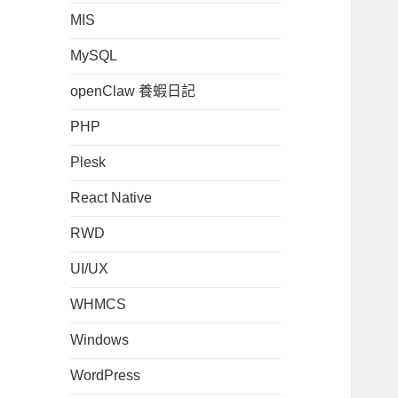
MIS
MySQL
openClaw 養蝦日記
PHP
Plesk
React Native
RWD
UI/UX
WHMCS
Windows
WordPress