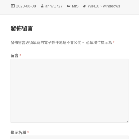
發
作
分
標
2020-08-08
ann71727
MIS
WIN10
、
windeows
佈
者
類
籤
日
期:
發佈留言
發佈留言必須填寫的電子郵件地址不會公開。
必填欄位標示為
*
留言
*
顯示名稱
*