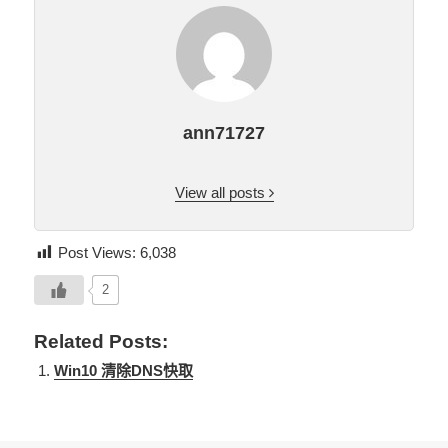
ann71727
View all posts
Post Views:
6,038
2
Related Posts:
Win10 清除DNS快取