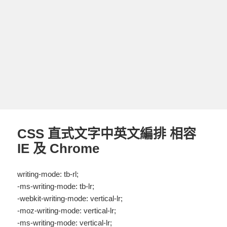
CSS 直式文字中英文編排 相容
IE 及 Chrome
writing-mode: tb-rl;
-ms-writing-mode: tb-lr;
-webkit-writing-mode: vertical-lr;
-moz-writing-mode: vertical-lr;
-ms-writing-mode: vertical-lr;