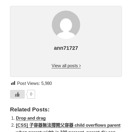
ann71727
View all posts
Post Views:
5,980
0
Related Posts:
Drop and drag
[CSS] 子容器無法撐開父容器 child overflows parent