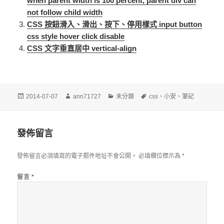
when parent width is 100 percent, parent div can
not follow child width
CSS 按鈕滑入、滑出、按下、停用樣式 input button
css style hover click disable
CSS 文字垂直居中 vertical-align
發
作
分
標
2014-07-07
ann71727
未分類
css
、
小安
、
筆記
佈
者
類
籤
日
期:
發佈留言
發佈留言必須填寫的電子郵件地址不會公開。
必填欄位標示為
*
留言
*