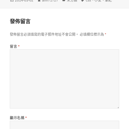
發
作
分
標
2014-03-02
ann71727
未分類
css
、
小安
、
筆記
佈
者
類
籤
日
期:
發佈留言
發佈留言必須填寫的電子郵件地址不會公開。
必填欄位標示為
*
留言
*
顯示名稱
*