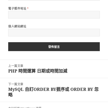
電子郵件地址
*
個人網站網址
文
上一篇文章
章
PHP 時間運算 日期或時間加減
上
導
一
覽
篇
下一篇文章
文
MySQL 自訂ORDER BY捱序或 ORDER BY 忽
下
章:
略
一
篇
文