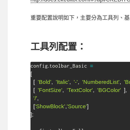
重要配置說明如下，主要分為工具列、基
工具列配置：
.
=
config
toolbar_Basic 
[
[
'Bold'
,
'Italic'
,
'-'
,
'NumberedList'
,
'B
[
'FontSize'
,
'TextColor'
,
'BGColor'
]
,
'/'
,
[
'ShowBlock'
,
'Source'
]
]
;