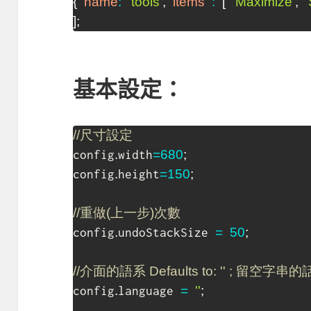
{
name
:
'tools'
,
items
:
[
'Maximize'
,
]
;
基本設定：
//尺寸設定
.
=
680
;
config
width
.
=
150
;
config
height
//重做(上一步)次數
.
=
50
;
config
undoStackSize 
//介面的語系 Defaults to: '' ; 
.
=
''
;
config
language 