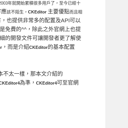
2003年就開始累積很多用戶了，至今已經十
字應
主要優點
該不陌生，
CKEditor
而且
相
，也提供非常多的配置及API可以
是免費的^^，除此之外官網上也提
細的開發文件可讓開發者更了解使
，而是介紹
的基本配置
r
CKEditor
前板本不太一樣，那本文介紹的
為準，
可至官網
CKEditor4
CKEditor4