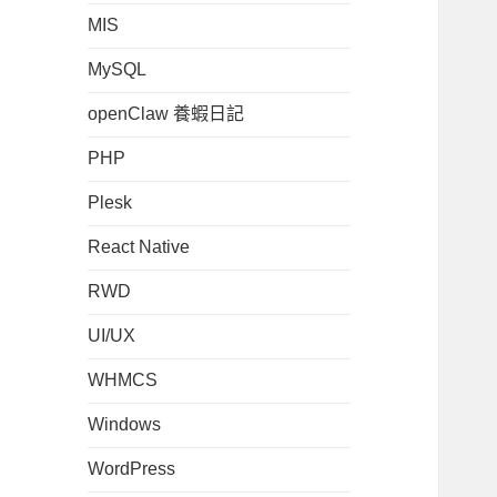
MIS
MySQL
openClaw 養蝦日記
PHP
Plesk
React Native
RWD
UI/UX
WHMCS
Windows
WordPress