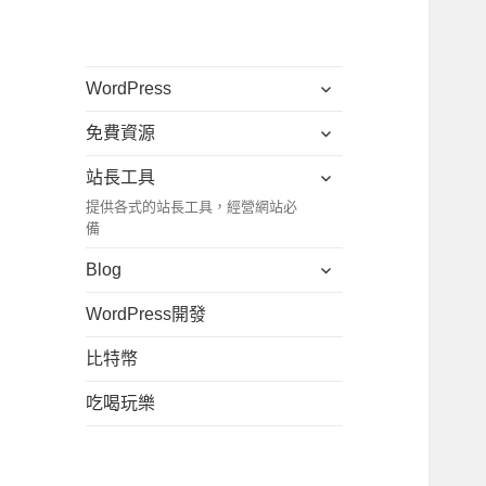
展
WordPress
開
展
免費資源
子
開
選
展
站長工具
子
單
開
提供各式的站長工具，經營網站必
選
子
備
單
選
展
Blog
單
開
WordPress開發
子
選
比特幣
單
吃喝玩樂