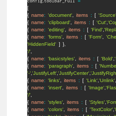
.
=
config
toolbar_Full 
[
{
name
:
'document'
,
items
:
[
'Source
{
name
:
'clipboard'
,
items
:
[
'Cut'
,
'Co
{
name
:
'editing'
,
items
:
[
'Find'
,
'Repl
{
name
:
'forms'
,
items
:
[
'Form'
,
'Ch
'HiddenField'
]
}
,
'/'
,
{
name
:
'basicstyles'
,
items
:
[
'Bold'
,
{
name
:
'paragraph'
,
items
:
[
'Number
'-'
,
'JustifyLeft'
,
'JustifyCenter'
,
'JustifyRigh
{
name
:
'links'
,
items
:
[
'Link'
,
'Unlink'
{
name
:
'insert'
,
items
:
[
'Image'
,
'Fla
'/'
,
{
name
:
'styles'
,
items
:
[
'Styles'
,
'For
{
name
:
'colors'
,
items
:
[
'TextColor'
,