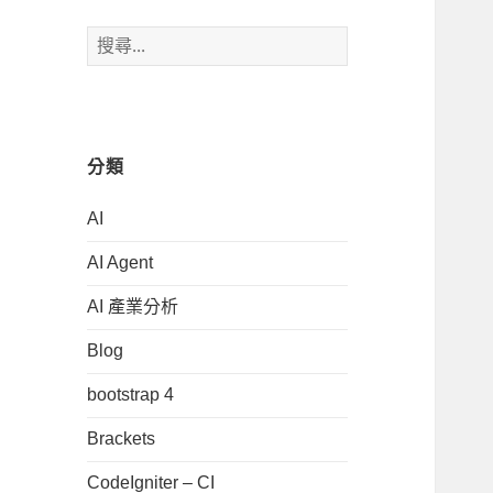
搜
尋
關
鍵
字:
分類
AI
AI Agent
AI 產業分析
Blog
bootstrap 4
Brackets
CodeIgniter – CI