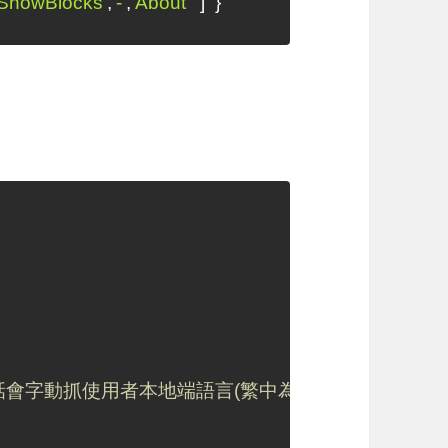
'ShowBlocks'
,
'-'
,
'About'
]
}
留空字串的話會字動抓使用者本地端語言(繁中為zh-tw)