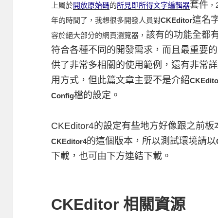
套件
上屬於
開放原始碼
的
所見即所得
文字編輯器
，
這名
年的時間了，我想很多開發人員對
CKEditor
該有的功能全都有
容於絕大部分的網頁瀏覽器，
符合各種不同的開發需求，而且最重要的
供了非常多相關的使用範例，還有非常詳
用方式，但此篇文章主要不是介紹
CKEdito
檔的設定。
Config
CKEditor4的設定有些地方好像跟之
的這個版本，所以測試環境請以
CKEditor4
下載，也可由下方連結下載。
CKEditor 相關資源