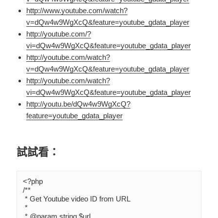
http://www.youtube.com/watch?
v=dQw4w9WgXcQ&feature=youtube_gdata_player
http://youtube.com/?
vi=dQw4w9WgXcQ&feature=youtube_gdata_player
http://youtube.com/watch?
v=dQw4w9WgXcQ&feature=youtube_gdata_player
http://youtube.com/watch?
vi=dQw4w9WgXcQ&feature=youtube_gdata_player
http://youtu.be/dQw4w9WgXcQ?
feature=youtube_gdata_player
試試看：
<?php

/**

 * Get Youtube video ID from URL

 *

 * @param string $url
