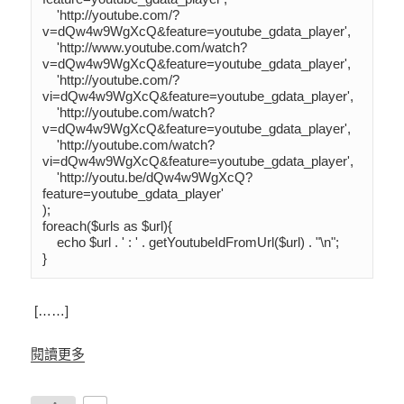
    'http://youtube.com/?
v=dQw4w9WgXcQ&feature=youtube_gdata_player',

    'http://www.youtube.com/watch?
v=dQw4w9WgXcQ&feature=youtube_gdata_player',

    'http://youtube.com/?
vi=dQw4w9WgXcQ&feature=youtube_gdata_player',

    'http://youtube.com/watch?
v=dQw4w9WgXcQ&feature=youtube_gdata_player',

    'http://youtube.com/watch?
vi=dQw4w9WgXcQ&feature=youtube_gdata_player',

    'http://youtu.be/dQw4w9WgXcQ?
feature=youtube_gdata_player'

);

foreach($urls as $url){

    echo $url . ' : ' . getYoutubeIdFromUrl($url) . "\n";

}
[……]
閱讀更多