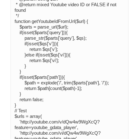
 * @return mixed Youtube video ID or FALSE if not 
found

 */

function getYoutubeIdFromUrl($url) {

    $parts = parse_url($url);

    if(isset($parts['query'])){

        parse_str($parts['query'], $qs);

        if(isset($qs['v'])){

            return $qs['v'];

        }else if(isset($qs['vi'])){

            return $qs['vi'];

        }

    }

    if(isset($parts['path'])){

        $path = explode('/', trim($parts['path'], '/'));

        return $path[count($path)-1];

    }

    return false;

}

// Test

$urls = array(

    'http://youtube.com/v/dQw4w9WgXcQ?
feature=youtube_gdata_player',

    'http://youtube.com/vi/dQw4w9WgXcQ?
feature=youtube_gdata_player',
