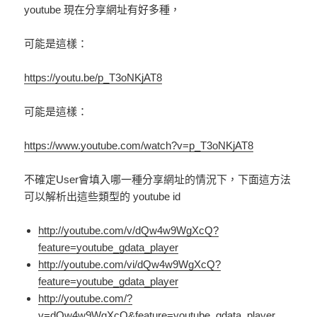
youtube 現在分享網址有好多種，
可能是這樣：
https://youtu.be/p_T3oNKjAT8
可能是這樣：
https://www.youtube.com/watch?v=p_T3oNKjAT8
不確定User會填入哪一種分享網址的情況下，下面這方法
可以解析出這些類型的 youtube id
http://youtube.com/v/dQw4w9WgXcQ?
feature=youtube_gdata_player
http://youtube.com/vi/dQw4w9WgXcQ?
feature=youtube_gdata_player
http://youtube.com/?
v=dQw4w9WgXcQ&feature=youtube_gdata_player