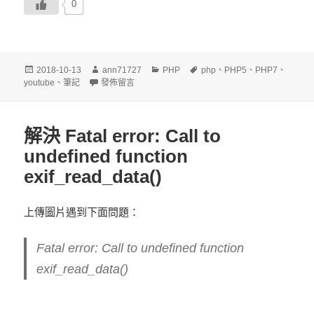
0
發
作
分
標
2018-10-13
ann71727
PHP
php
、
PHP5
、
PHP7
、
佈
在〈PHP 取 youtube 影片id〉
者
類
籤
youtube
、
筆記
發佈留言
日
期:
解決 Fatal error: Call to
undefined function
exif_read_data()
上傳圖片遇到下面問題：
Fatal error
: Call to undefined function
exif_read_data()