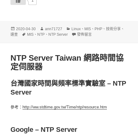
1
發
作
分
2020-04-30
ann71727
Linux
、
MIS
、
PHP
、
技術分享
、
佈
標
者
類
在〈NTP Server static 狀態速查〉
速查
MIS
、
NTP
、
NTP Server
發佈留言
日
籤
期:
NTP Server Taiwan 網路時間協
定伺服器
台灣國家時間與頻率標準實驗室 – NTP
Server
參考：
http://ww.stdtime.gov.tw/Time/ntp/resource.htm
Google – NTP Server