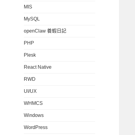
MIS
MySQL
openClaw 養蝦日記
PHP
Plesk
React Native
RWD
UI/UX
WHMCS
Windows
WordPress