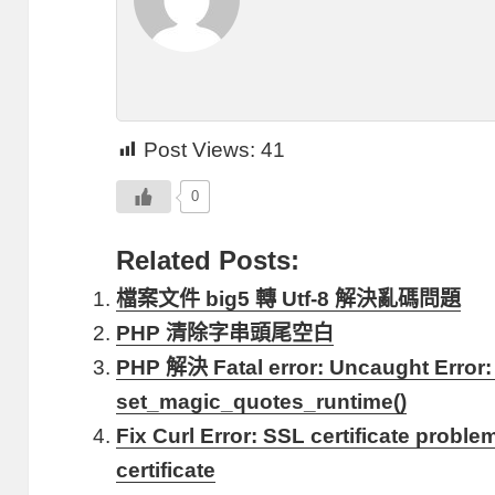
Post Views:
41
0
Related Posts:
檔案文件 big5 轉 Utf-8 解決亂碼問題
PHP 清除字串頭尾空白
PHP 解決 Fatal error: Uncaught Error: 
set_magic_quotes_runtime()
Fix Curl Error: SSL certificate proble
certificate