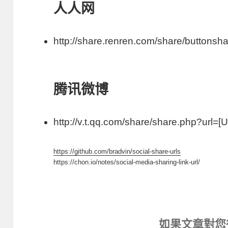
人人网
http://share.renren.com/share/buttonsha
腾讯微博
http://v.t.qq.com/share/share.php?url=[
https://github.com/bradvin/social-share-urls
https://chon.io/notes/social-media-sharing-link-url/
如果文章對您