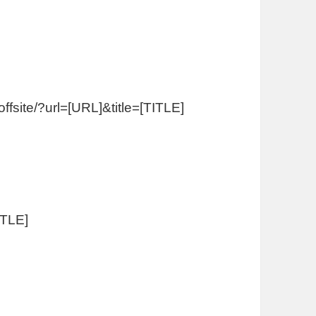
ffsite/?url=[URL]&title=[TITLE]
ITLE]