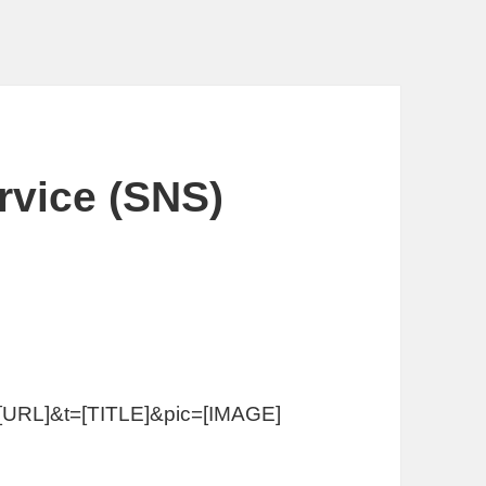
rvice (SNS)
=[URL]&t=[TITLE]&pic=[IMAGE]