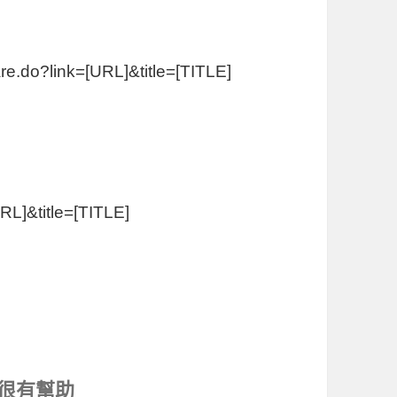
re.do?link=[URL]&title=[TITLE]
URL]&title=[TITLE]
很有幫助