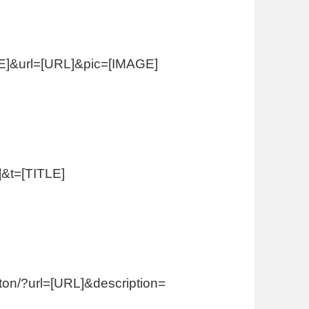
ITLE]&url=[URL]&pic=[IMAGE]
]&t=[TITLE]
tton/?url=[URL]&description=