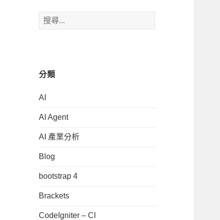
搜
尋
關
鍵
字:
分類
AI
AI Agent
AI 產業分析
Blog
bootstrap 4
Brackets
CodeIgniter – CI