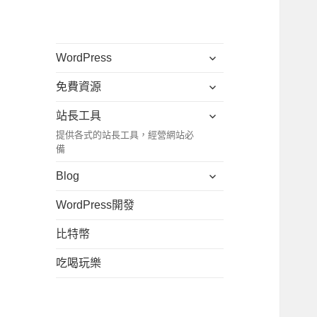
展
WordPress
開
展
免費資源
子
開
選
展
站長工具
子
單
開
提供各式的站長工具，經營網站必
選
子
備
單
選
展
Blog
單
開
WordPress開發
子
選
比特幣
單
吃喝玩樂