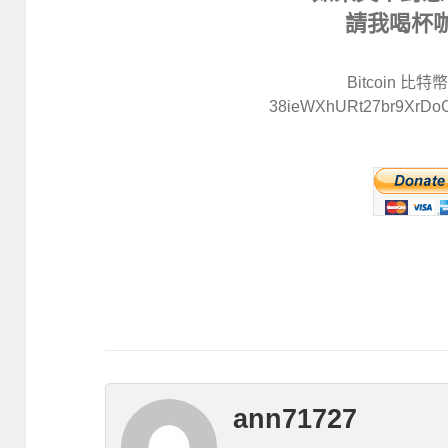
請我喝杯
Bitcoin 比
38ieWXhURt27br9XrDo
ann71727