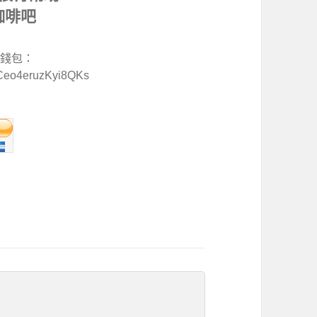
咖啡吧
特幣錢包：
Ceo4eruzKyi8QKs