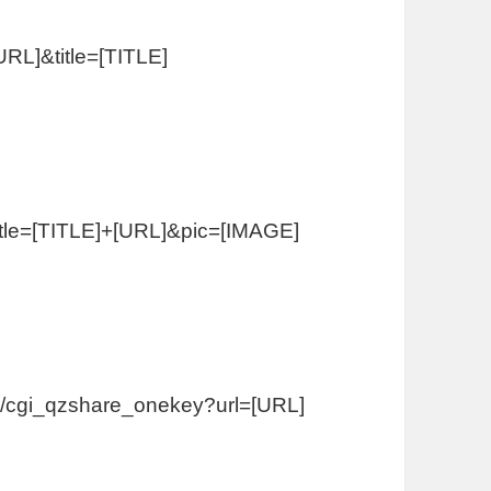
URL]&title=[TITLE]
?title=[TITLE]+[URL]&pic=[IMAGE]
re/cgi_qzshare_onekey?url=[URL]