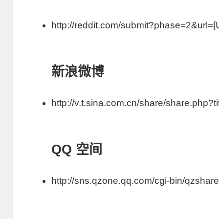
http://reddit.com/submit?phase=2&url=[
新浪微博
http://v.t.sina.com.cn/share/share.php
QQ 空间
http://sns.qzone.qq.com/cgi-bin/qzsha