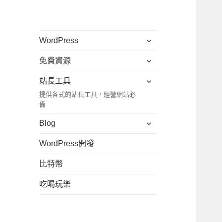
展
WordPress
開
展
免費資源
子
開
選
展
站長工具
子
單
開
提供各式的站長工具，經營網站必
選
子
備
單
選
展
Blog
單
開
WordPress開發
子
選
比特幣
單
吃喝玩樂