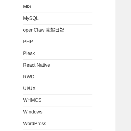
MIS
MySQL
openClaw 養蝦日記
PHP
Plesk
React Native
RWD
UI/UX
WHMCS
Windows
WordPress