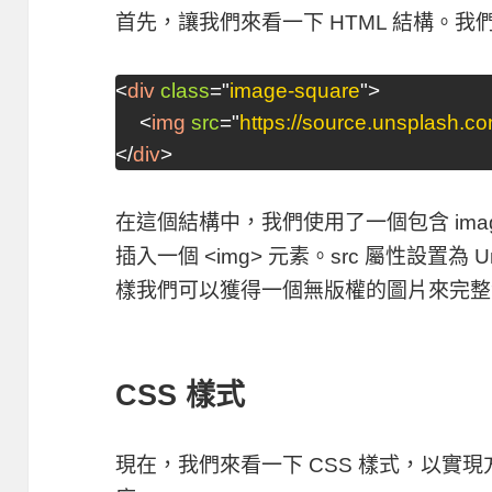
首先，讓我們來看一下 HTML 結構。
<
div
class
=
"
image-square
"
>
<
img
src
=
"
https://source.unsplash.
</
div
>
在這個結構中，我們使用了一個包含
ima
插入一個
<img>
元素。
src
屬性設置為 Un
樣我們可以獲得一個無版權的圖片來完整
CSS 樣式
現在，我們來看一下 CSS 樣式，以實