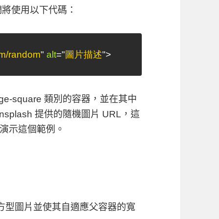
我們將使用以下代碼：
com/random
"
alt
=
"
圖片描述
"
>
ge-square
類別的容器，並在其中
splash 提供的隨機圖片 URL，這
演示這個範例。
現方型圖片並使其自適應父容器的寬