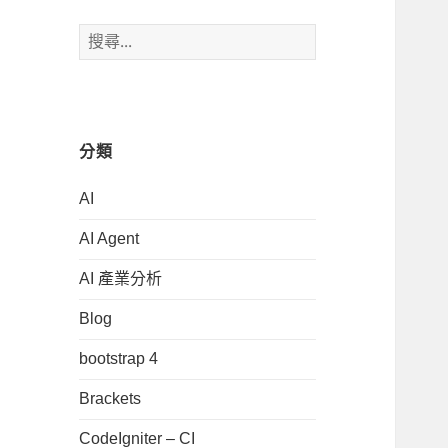
搜
尋
關
鍵
字:
分類
AI
AI Agent
AI 產業分析
Blog
bootstrap 4
Brackets
CodeIgniter – CI