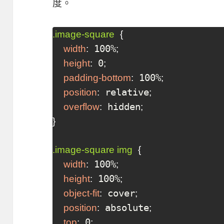
度。
.image-square
{
 100%
width
:
;
 0
height
:
;
 100%
padding-bottom
:
;
 relative
position
:
;
 hidden
overflow
:
;
}
.image-square img
{
 100%
width
:
;
 100%
height
:
;
 cover
object-fit
:
;
 absolute
position
:
;
 0
top
:
;