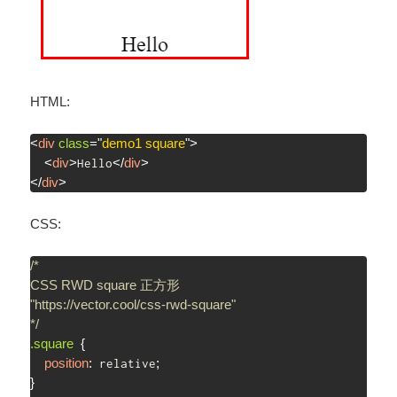
HTML:
<
div
class
=
"
demo1 square
"
>
<
div
>
</
div
>
Hello
</
div
>
CSS:
/*

CSS RWD square 正方形

"https://vector.cool/css-rwd-square"

*/
.square
{
position
:
;
 relative
}