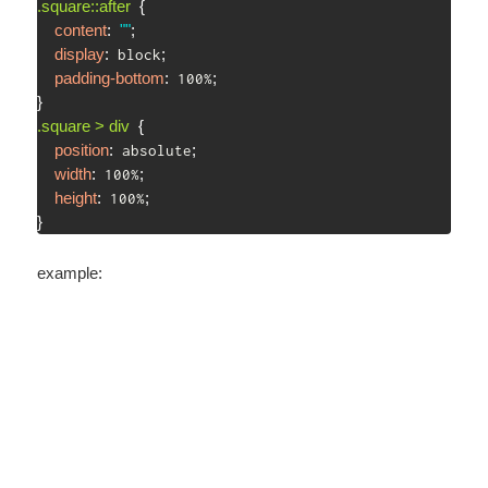
.square::after
{
content
:
""
;
display
:
;
 block
padding-bottom
:
;
 100%
}
.square > div
{
position
:
;
 absolute
width
:
;
 100%
height
:
;
 100%
}
example: