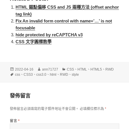
HTML 錨點偏移 CSS and JS 兩種方法 (offset anchor
tag link)
Fix An invalid form control with name=’…’ is not
focusable
hide protected by reCAPTCHA v3
CSS 文字圓標教學
發
作
分
2022-04-16
ann71727
CSS
、
HTML
、
HTML5
、
RWD
佈
標
者
類
css
、
CSS3
、
css3.0
、
html
、
RWD
、
style
日
籤
期:
發佈留言
發佈留言必須填寫的電子郵件地址不會公開。
必填欄位標示為
*
留言
*