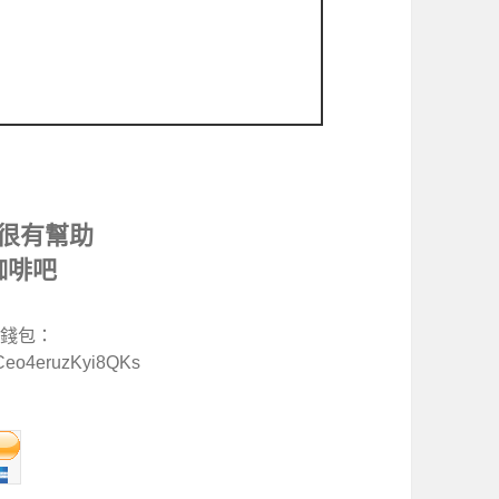
很有幫助
咖啡吧
特幣錢包：
Ceo4eruzKyi8QKs