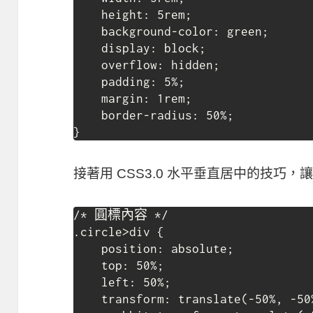
    height: 5rem;

    background-color: green;

    display: block;

    overflow: hidden;

    padding: 5%;

    margin: 1rem;

    border-radius: 50%;

}
接著用 CSS3.0 水平垂直居中的技巧
/* 圓標內容 */

.circle>div {

    position: absolute;

    top: 50%;

    left: 50%;

    transform: translate(-50%, -50%);
