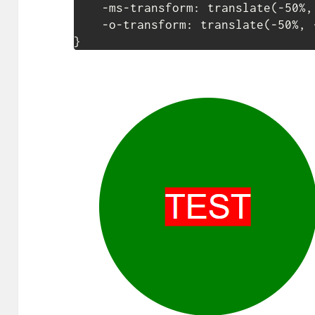
    -ms-transform: translate(-50%, -50%);

    -o-transform: translate(-50%, -50%);

}