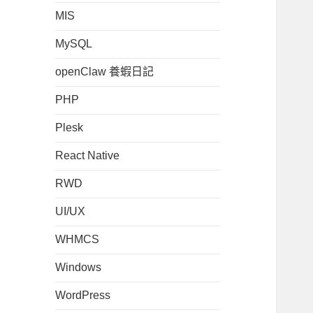
MIS
MySQL
openClaw 養蝦日記
PHP
Plesk
React Native
RWD
UI/UX
WHMCS
Windows
WordPress