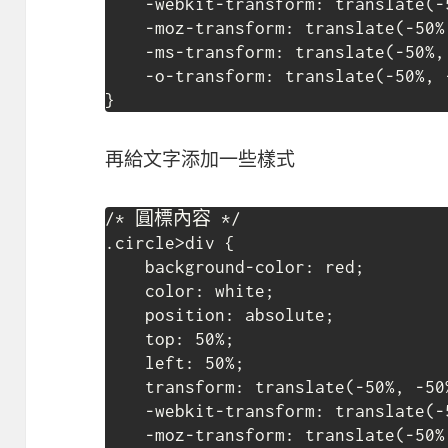
    -webkit-transform: translate(-50%, -50%);

    -moz-transform: translate(-50%, -50%);

    -ms-transform: translate(-50%, -50%);

    -o-transform: translate(-50%, -50%);

}
再給文字添加一些樣式
/* 圓標內容 */

.circle>div {

    background-color: red;

    color: white;

    position: absolute;

    top: 50%;

    left: 50%;

    transform: translate(-50%, -50%);

    -webkit-transform: translate(-50%, -50%);

    -moz-transform: translate(-50%, -50%);
