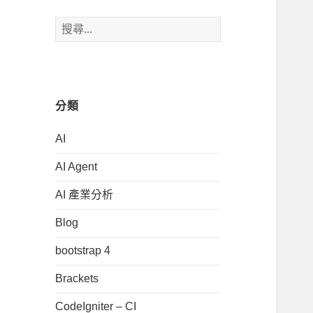
搜
尋
關
鍵
字:
分類
AI
AI Agent
AI 產業分析
Blog
bootstrap 4
Brackets
CodeIgniter – CI