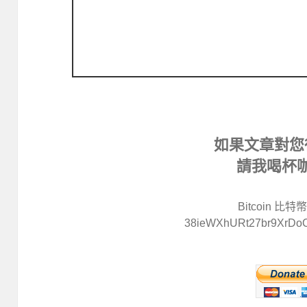
如果文章對您
請我喝杯
Bitcoin 比
38ieWXhURt27br9XrDo