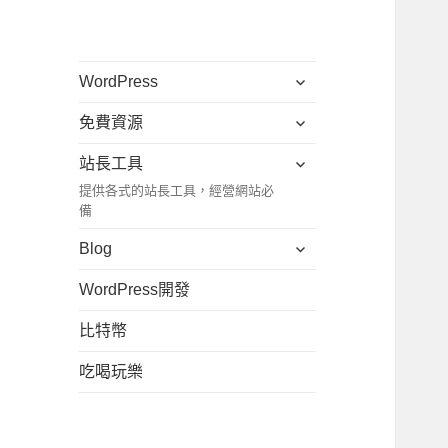
展
WordPress
開
展
免費資源
子
開
選
展
站長工具
子
單
開
提供各式的站長工具，經營網站必
選
子
備
單
選
展
Blog
單
開
WordPress開發
子
選
比特幣
單
吃喝玩樂