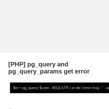
[PHP] pg_query and
pg_query_params get error
$re = pg_query( $conn , $SQLSTR ) or die ('error msg：' . p