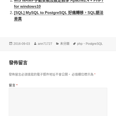
MIS WAMP手動安裝及設定教學 Apache2.4 + PHP7
for windows10
[SQL] MySQL to PostgreSQL 好痛轉移，SQL語法
差異
發
作
分
標
2016-09-03
ann71727
未分類
php
、
PostgreSQL
佈
者
類
籤
日
期:
發佈留言
發佈留言必須填寫的電子郵件地址不會公開。
必填欄位標示為
*
留言
*