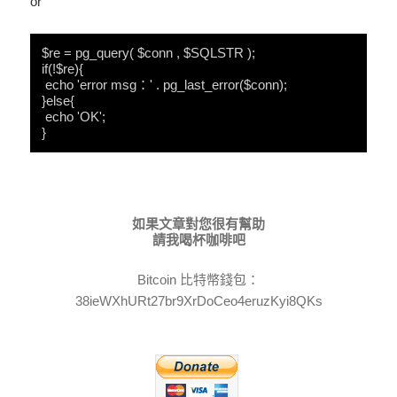
or
$re = pg_query( $conn , $SQLSTR );
if(!$re){
 echo 'error msg：' . pg_last_error($conn);
}else{
 echo 'OK';
}
如果文章對您很有幫助
請我喝杯咖啡吧
Bitcoin 比特幣錢包：
38ieWXhURt27br9XrDoCeo4eruzKyi8QKs