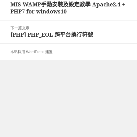
章
MIS WAMP手動安裝及設定教學 Apache2.4 +
上
導
PHP7 for windows10
一
覽
篇
文
下一篇文章
章:
[PHP] PHP_EOL 跨平台換行符號
下
一
篇
本站採用 WordPress 建置
文
章: