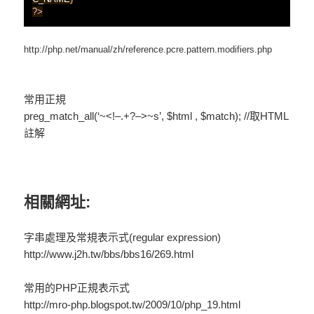
?>
http://php.net/manual/zh/reference.pcre.pattern.modifiers.php
常用正規
preg_match_all(‘~<!–.+?–>~s’, $html , $match); //取HTML
註解
相關網址:
字串處理及常規表示式(regular expression)
http://www.j2h.tw/bbs/bbs16/269.html
常用的PHP正規表示式
http://mro-php.blogspot.tw/2009/10/php_19.html