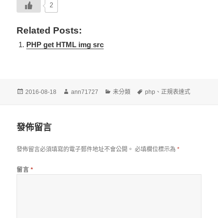
2
Related Posts:
PHP get HTML img src
發
作
分
標
2016-08-18
ann71727
未分類
php
、
正規表達式
佈
者
類
籤
日
期:
發佈留言
發佈留言必須填寫的電子郵件地址不會公開。
必填欄位標示為
*
留言
*