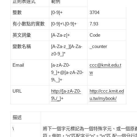
正則表達式
範例
整數
[0-9]+
3704
有小數點的實數
[0-9]+\.[0-9]+
7.93
英文詞彙
[A-Za-z]+
Code
變數名稱
[A-Za-z_][A-Za-
_counter
z0-9_]*
Email
[a-zA-Z0-
ccc@kmit.edu.t
9_]+@[a-zA-Z0-
w
9\._]+
URL
http://[a-zA-Z0-
http://ccc.kmit.ed
9\./_
]+
u.tw/mybook/
描述
\
將下一個字元標記為一個特殊字元、或一個原
符。例如，“n”匹配字元“n”。“\n”匹 配一個分行符號