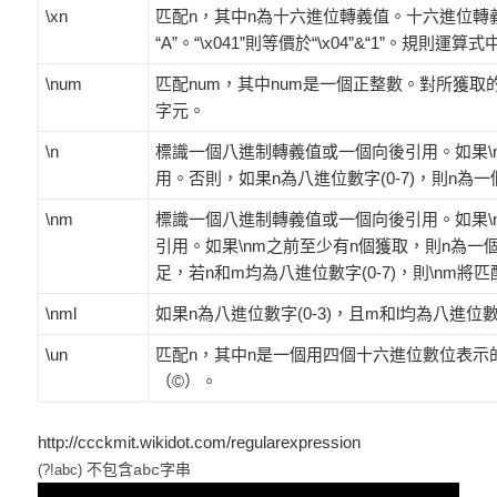
\xn
匹配n，其中n為十六進位轉義值。十六進位轉義
“A”。“\x041”則等價於“\x04”&“1”。規則運
\num
匹配num，其中num是一個正整數。對所獲取的
字元。
\n
標識一個八進制轉義值或一個向後引用。如果\
用。否則，如果n為八進位數字(0-7)，則n為
\nm
標識一個八進制轉義值或一個向後引用。如果\
引用。如果\nm之前至少有n個獲取，則n為
足，若n和m均為八進位數字(0-7)，則\nm將
\nml
如果n為八進位數字(0-3)，且m和l均為八進位數
\un
匹配n，其中n是一個用四個十六進位數位表示的Un
（©）。
http://ccckmit.wikidot.com/regularexpression
(?!abc)
不包含abc字串