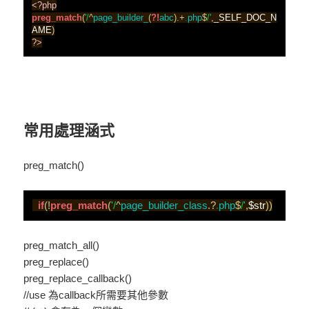
<?php
preg_match
(
'
/
^
page_builder_
(
?!
abc
)
.
+
.
php
$
/
'
,
_SELF_DOC_N
AME
)
?>
常用處理涵式
preg_match()
  if
(
!
preg_match
(
'
/
^
page_builder_class
.
?
.
php
$
/
'
,
$str
)
)
preg_match_all()
preg_replace()
preg_replace_callback()
//use 為callback所需要其他參數