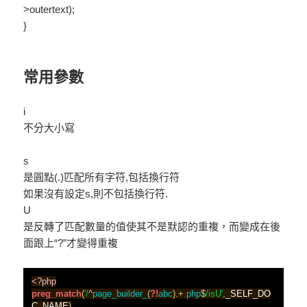
>outertext);
}
常用參數
i
不分大小寫
s
是圓點(.)匹配所有字符,包括換行符
如果沒有設定s,則不包括換行符.
U
是反轉了匹配數量的值使其不是默認的重複，而變成在後
面跟上“?”才變得重複
<?php
preg_match
(
'
/
^
page_builder_
(
?!
abc
)
.
+
.
php
$
/isU
'
,
_SELF_DO
C_NAME
)