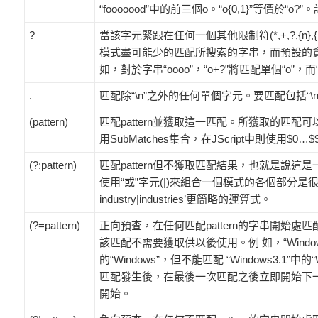
“fooooood”中的前三個o。“o{0,1}”等價
?
當該字元緊跟在任何一個其他限制符(*,+,?,{n},
模式盡可能少的匹配所搜索的字串，而預設的
如，對於字串“oooo”，“o+?”將匹配單個“o”，而
.
匹配除“\n”之外的任何單個字元。要匹配包括“\n
(pattern)
匹配pattern並獲取這一匹配。所獲取的匹配可以從
用SubMatches集合，在JScript中則使用$0
(?:pattern)
匹配pattern但不獲取匹配結果，也就是說
使用“或”字元(|)來組合一個模式的各個部分是很有用。例
industry|industries’更簡略的運算式。
(?=pattern)
正向預查，在任何匹配pattern的字串開始
該匹配不需要獲取供以後使用。例 如，“Windows(?=9
的“Windows”，但不能匹配 “Windows3.1
匹配發生後，在最後一次匹配之後立即開始下
開始。