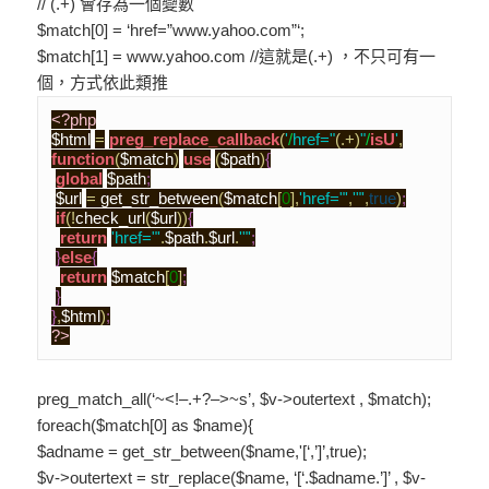
// (.+) 會存為一個變數
$match[0] = ‘href=”www.yahoo.com”‘;
$match[1] = www.yahoo.com //這就是(.+) ，不只可有一
個，方式依此類推
<?php
$html
=
preg_replace_callback
(
'
/
href="
(
.
+
)
"
/
isU
'
,
function
(
$match
)
use
(
$path
)
{
global
$path
;
$url
=
 get_str_between
(
$match
[
0
]
,
'href="'
,
'"'
,
true
)
;
if
(
!
check_url
(
$url
)
)
{
return
'href="'
.
$path
.
$url
.
'"'
;
}
else
{
return
$match
[
0
]
;
}
}
,
$html
)
;
?>
preg_match_all(‘~<!–.+?–>~s’, $v->outertext , $match);
foreach($match[0] as $name){
$adname = get_str_between($name,'[‘,’]’,true);
$v->outertext = str_replace($name, ‘[‘.$adname.’]’ , $v-