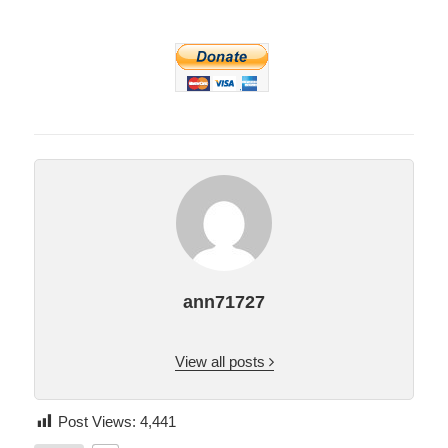
ann71727
View all posts
Post Views:
4,441