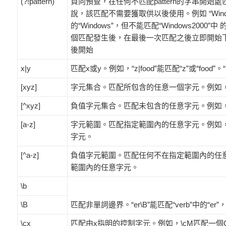
(?!pattern)
負向預查，在任何不匹配pattern的字串開
說，該匹配不需要獲取供以後使用。例如 “Windows(?!
的“Windows”，但不能匹配“Windows2000
個匹配發生後，在最後一次匹配之後立即開始
後開始
x|y
匹配x或y。例如，“z|food”能匹配“z”或“food”。“(z
[xyz]
字元集合。匹配所包含的任意一個字元。例如，“[abc
[^xyz]
負值字元集合。匹配未包含的任意字元。例如，“[^ab
[a-z]
字元範圍。匹配指定範圍內的任意字元。例如，“[a
字元。
[^a-z]
負值字元範圍。匹配任何不在指定範圍內的任意字元。
範圍內的任意字元。
\b
\B
匹配非單詞邊界。“er\B”能匹配“verb”中的“er”，
\cx
匹配由x指明的控制字元。例如，\cM匹配一個Con