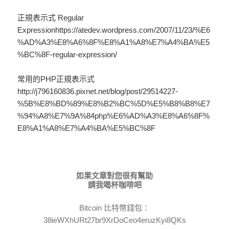
正規表示式 Regular
Expressionhttps://atedev.wordpress.com/2007/11/23/%E6
%AD%A3%E8%A6%8F%E8%A1%A8%E7%A4%BA%E5
%BC%8F-regular-expression/
常用的PHP正規表示式
http://j796160836.pixnet.net/blog/post/29514227-
%5B%E8%BD%89%E8%B2%BC%5D%E5%B8%B8%E7
%94%A8%E7%9A%84php%E6%AD%A3%E8%A6%8F%
E8%A1%A8%E7%A4%BA%E5%BC%8F
如果文章對您很有幫助
請我喝杯咖啡吧
Bitcoin 比特幣錢包：
38ieWXhURt27br9XrDoCeo4eruzKyi8QKs