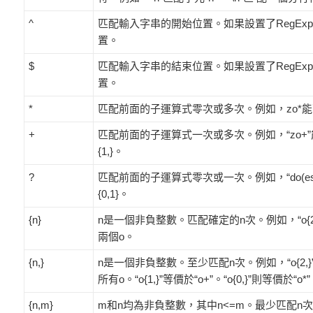
^
匹配輸入字串的開始位置。如果設置了RegExp物件的M
置。
$
匹配輸入字串的結束位置。如果設置了RegExp物件的M
置。
*
匹配前面的子運算式零次或多次。例如，zo*能匹配“
+
匹配前面的子運算式一次或多次。例如，“zo+”能匹
{1,}。
?
匹配前面的子運算式零次或一次。例如，“do(es)?”
{0,1}。
{n}
n是一個非負整數。匹配確定的n次。例如，“o{2}”
兩個o。
{n,}
n是一個非負整數。至少匹配n次。例如，“o{2,}”不
所有o。“o{1,}”等價於“o+”。“o{0,}”則等價於“o*
{n,m}
m和n均為非負整數，其中n<=m。最少匹配n次且