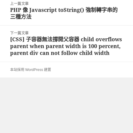
上一篇文章
章
PHP 像 Javascript toString() 強制轉字串的
上
導
三種方法
一
覽
篇
文
下一篇文章
章:
[CSS] 子容器無法撐開父容器 child overflows
下
parent when parent width is 100 percent,
一
parent div can not follow child width
篇
文
章:
本站採用 WordPress 建置