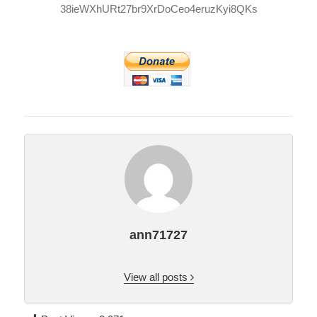
38ieWXhURt27br9XrDoCeo4eruzKyi8QKs
ann71727
View all posts