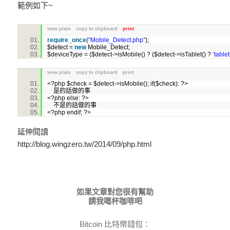
範例如下~
view plain
copy to clipboard
print
require_once
(
“Mobile_Detect.php”
);
$detect
=
new
Mobile_Detect;
$deviceType
= (
$detect
->isMobile() ? (
$detect
->isTablet() ?
‘tablet
view plain
copy to clipboard
print
<?
php
$
check
= $detect-
>
isMobile(); if($check):
?>
是的話做的事
<?
php
else:
?>
不是的話做的事
<?
php
endif;
?>
延伸閱讀
http://blog.wingzero.tw/2014/09/php.html
如果文章對您很有幫助
請我喝杯咖啡吧
Bitcoin 比特幣錢包：