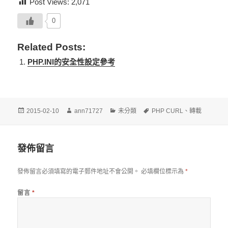
Post Views:
2,071
0
Related Posts:
PHP.INI的安全性設定參考
發
作
分
標
2015-02-10
ann71727
未分類
PHP CURL
、
轉載
佈
者
類
籤
日
期:
發佈留言
發佈留言必須填寫的電子郵件地址不會公開。
必填欄位標示為
*
留言
*