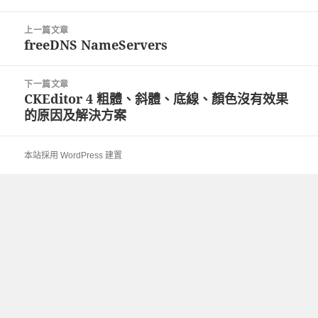
文
上一篇文章
章
freeDNS NameServers
上
導
一
覽
篇
下一篇文章
文
CKEditor 4 粗體、斜體、底線、顏色沒有效果
下
章:
的原因及解決方案
一
篇
文
本站採用 WordPress 建置
章: