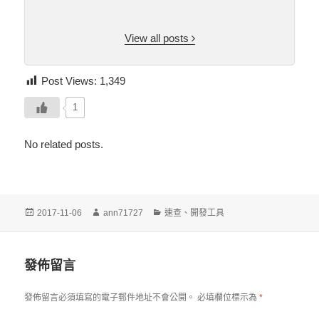
View all posts
Post Views:
1,349
1
No related posts.
發
作
分
2017-11-06
ann71727
速查
、
開發工具
佈
者
類
日
期:
發佈留言
發佈留言必須填寫的電子郵件地址不會公開。
必填欄位標示為
*