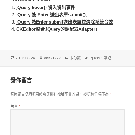
jQuery hover() 滑入滑出事件
jQuery 按 Enter 送出表單submit();
jQuery 按Enter submit送出表單並清除系統音效
CKEditor整合JQuery的調配器Adapters
發
作
分
標
2013-08-24
ann71727
未分類
jquery
、
筆記
佈
者
類
籤
日
期:
發佈留言
發佈留言必須填寫的電子郵件地址不會公開。
必填欄位標示為
*
留言
*