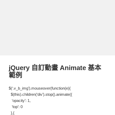
jQuery 自訂動畫 Animate 基本
範例
$(‘.v_b_img’).mouseover(function(e){
$(this).children(‘div’).stop().animate({
‘opacity’: 1,
‘top’: 0
},{