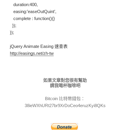
duration:400,
easing:’easeOutQuint’,
complete : function(){}
});
});
jQuery Animate Easing 速查表
http://easings.net/zh-tw
如果文章對您很有幫助
請我喝杯咖啡吧
Bitcoin 比特幣錢包：
38ieWXhURt27br9XrDoCeo4eruzKyi8QKs