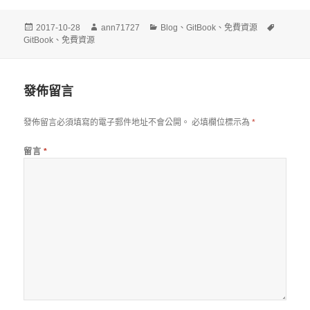
發
作
分
標
2017-10-28
ann71727
Blog
、
GitBook
、
免費資源
佈
者
類
籤
GitBook
、
免費資源
日
期:
發佈留言
發佈留言必須填寫的電子郵件地址不會公開。
必填欄位標示為
*
留言
*