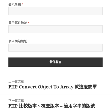
顯示名稱
*
電子郵件地址
*
個人網站網址
文
上一篇文章
章
PHP Convert Object To Array 就這麼簡單
上
導
一
覽
篇
下一篇文章
文
PHP 比較版本、檢查版本 – 適用字串的版號
下
章: