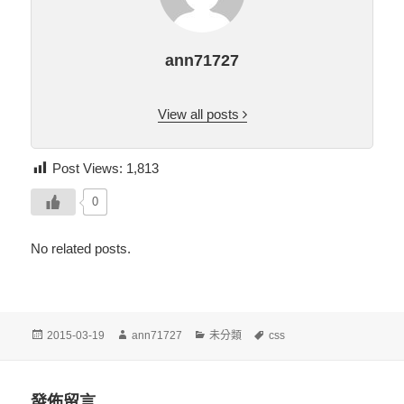
ann71727
View all posts
Post Views:
1,813
0
No related posts.
發
作
分
標
2015-03-19
ann71727
未分類
css
佈
者
類
籤
日
期:
發佈留言