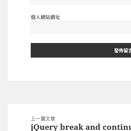
個人網站網址
文
章
上一篇文章
jQuery break and contin
導
上