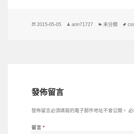
發
作
分
標
2015-05-05
ann71727
未分類
cs
佈
者
類
籤
日
期:
發佈留言
發佈留言必須填寫的電子郵件地址不會公開。
必
留言
*