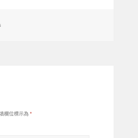
s
填欄位標示為
*