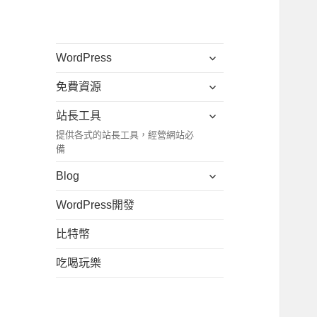
展
WordPress
開
展
免費資源
子
開
選
展
站長工具
子
單
開
提供各式的站長工具，經營網站必
選
子
備
單
選
展
Blog
單
開
WordPress開發
子
選
比特幣
單
吃喝玩樂