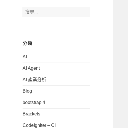
搜
尋
關
鍵
字:
分類
AI
AI Agent
AI 產業分析
Blog
bootstrap 4
Brackets
CodeIgniter – CI