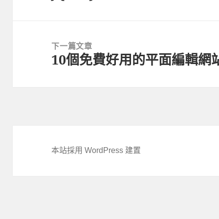
覽
一
篇
文
下一篇文章
章:
10個免費好用的平面編輯網
下
一
篇
文
章:
本站採用 WordPress 建置