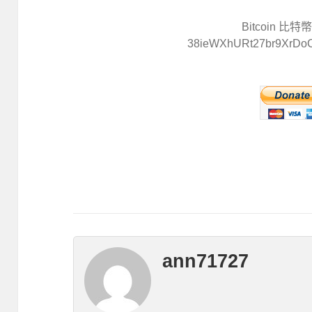
Bitcoin 比
38ieWXhURt27br9XrDo
ann71727