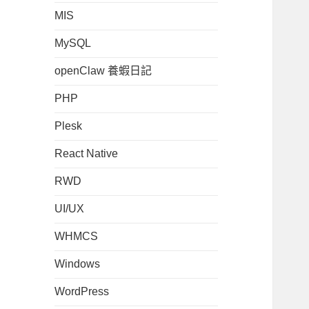
MIS
MySQL
openClaw 養蝦日記
PHP
Plesk
React Native
RWD
UI/UX
WHMCS
Windows
WordPress