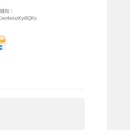
特幣錢包：
Ceo4eruzKyi8QKs