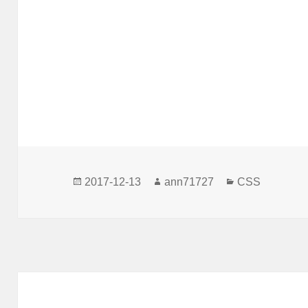
發
作
分
2017-12-13
ann71727
CSS
佈
者
類
日
期: