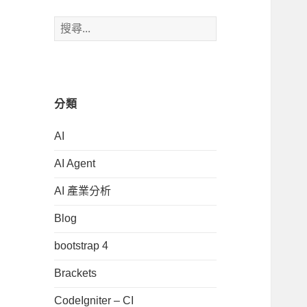
搜
尋
關
鍵
字:
分類
AI
AI Agent
AI 產業分析
Blog
bootstrap 4
Brackets
CodeIgniter – CI