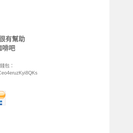
很有幫助
咖啡吧
特幣錢包：
Ceo4eruzKyi8QKs