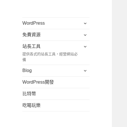
展
WordPress
開
展
免費資源
子
開
選
展
站長工具
子
單
開
提供各式的站長工具，經營網站必
選
子
備
單
選
展
Blog
單
開
WordPress開發
子
選
比特幣
單
吃喝玩樂