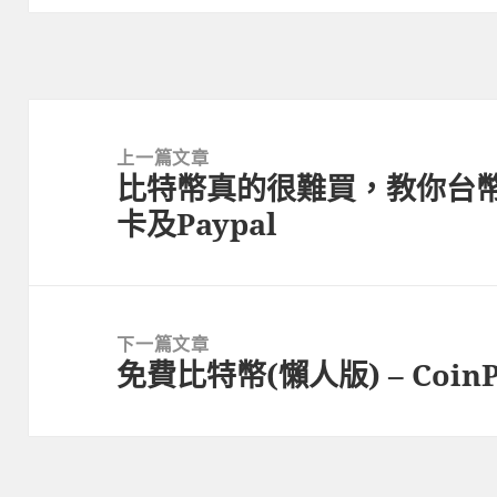
文
章
上一篇文章
比特幣真的很難買，教你台
導
上
卡及Paypal
覽
一
篇
文
章:
下一篇文章
免費比特幣(懶人版) – Coi
下
一
篇
文