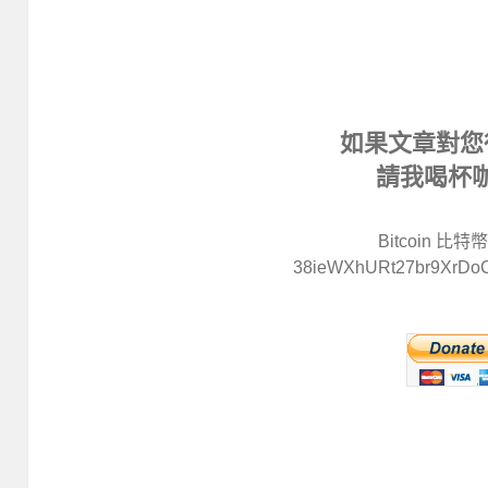
如果文章對您
請我喝杯
Bitcoin 比
38ieWXhURt27br9XrDo