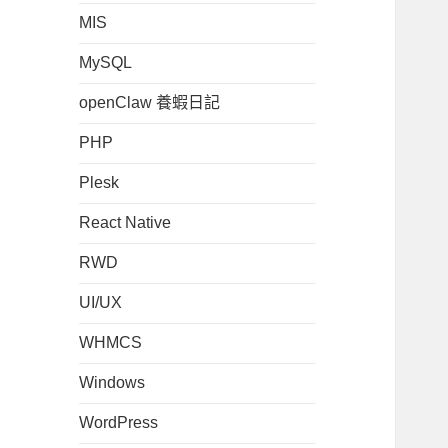
MIS
MySQL
openClaw 養蝦日記
PHP
Plesk
React Native
RWD
UI/UX
WHMCS
Windows
WordPress