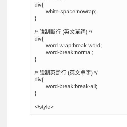
div{

	white-space:nowrap;

}

/* 強制斷行 (英文單詞) */

div{

	word-wrap:break-word;

	word-break:normal;

}

/* 強制英斷行 (英文單字) */

div{

	word-break:break-all;

}

</style>