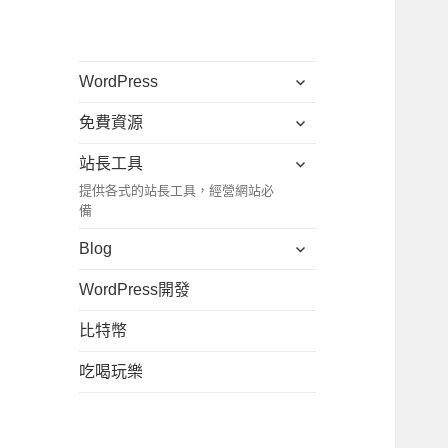
展
WordPress
開
展
免費資源
子
開
選
展
站長工具
子
單
開
提供各式的站長工具，經營網站必
選
子
備
單
選
展
Blog
單
開
WordPress開發
子
選
比特幣
單
吃喝玩樂