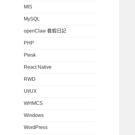
MIS
MySQL
openClaw 養蝦日記
PHP
Plesk
React Native
RWD
UI/UX
WHMCS
Windows
WordPress