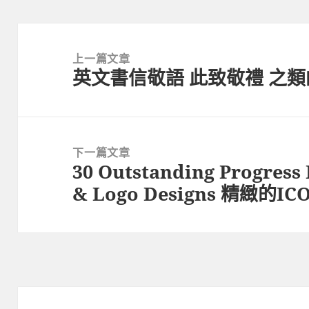
文
章
上一篇文章
英文書信敬語 此致敬禮 之類
導
上
覽
一
篇
文
下一篇文章
章:
30 Outstanding Progress I
下
& Logo Designs 精緻的IC
一
篇
文
章: