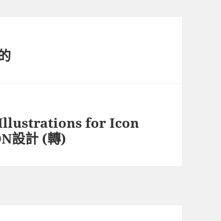
的
llustrations for Icon
ON設計 (轉)