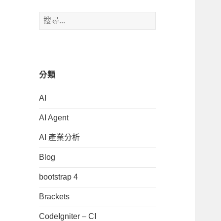
搜
尋
關
鍵
字:
分類
AI
AI Agent
AI 產業分析
Blog
bootstrap 4
Brackets
CodeIgniter – CI