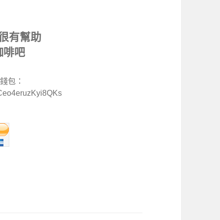
很有幫助
咖啡吧
特幣錢包：
Ceo4eruzKyi8QKs