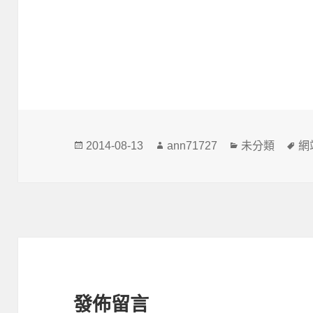
發
作
分
標
2014-08-13
ann71727
未分類
網
佈
者
類
籤
日
期:
發佈留言