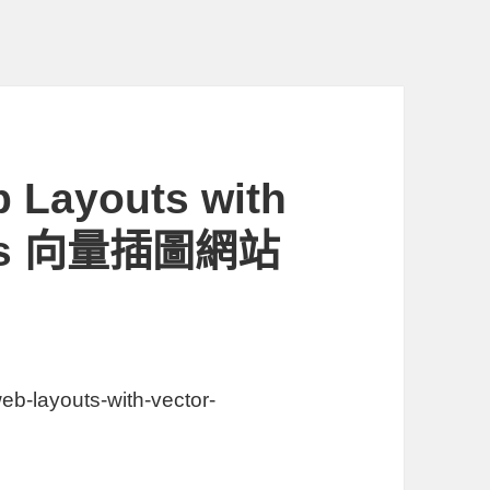
b Layouts with
tions 向量插圖網站
eb-layouts-with-vector-