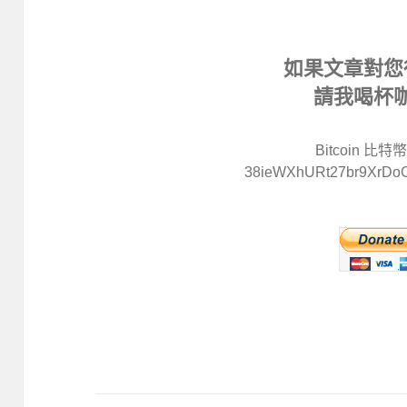
如果文章對您
請我喝杯
Bitcoin 比
38ieWXhURt27br9XrDo