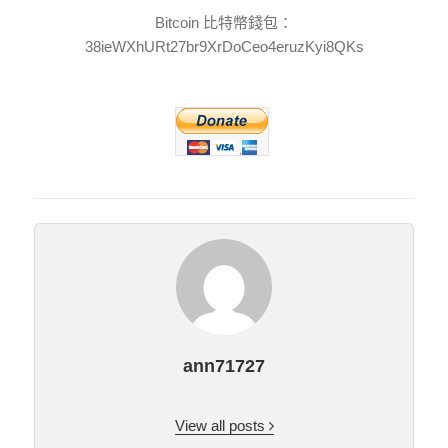
Bitcoin 比特幣錢包：
38ieWXhURt27br9XrDoCeo4eruzKyi8QKs
ann71727
View all posts