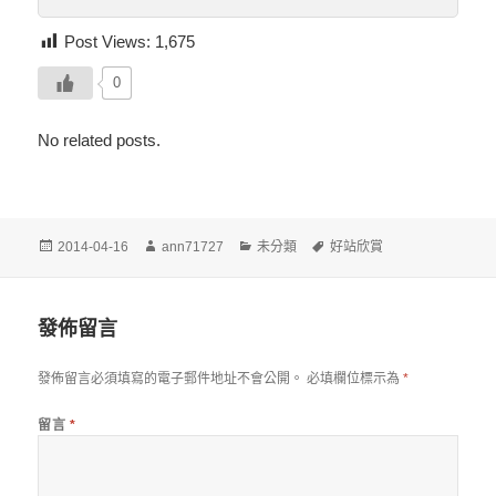
Post Views:
1,675
0
No related posts.
發
作
分
標
2014-04-16
ann71727
未分類
好站欣賞
佈
者
類
籤
日
期:
發佈留言
發佈留言必須填寫的電子郵件地址不會公開。
必填欄位標示為
*
留言
*