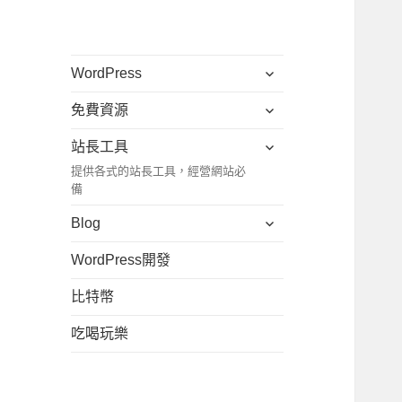
展
WordPress
開
展
免費資源
子
開
選
展
站長工具
子
單
開
提供各式的站長工具，經營網站必
選
子
備
單
選
展
Blog
單
開
WordPress開發
子
選
比特幣
單
吃喝玩樂