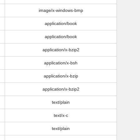
image/x-windows-bmp
application/book
application/book
application/x-bzip2
application/x-bsh
application/x-bzip
application/x-bzip2
text/plain
text/x-c
text/plain