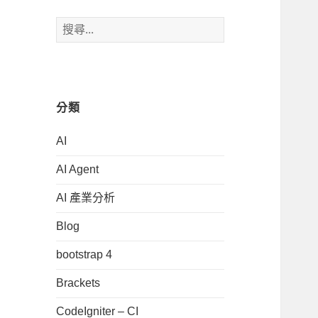
搜
尋
關
鍵
字:
分類
AI
AI Agent
AI 產業分析
Blog
bootstrap 4
Brackets
CodeIgniter – CI