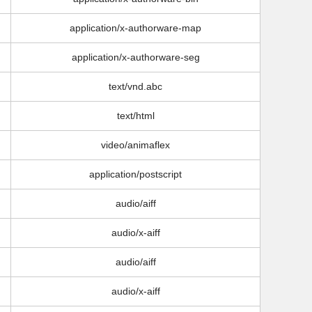
application/x-authorware-map
application/x-authorware-seg
text/vnd.abc
text/html
video/animaflex
application/postscript
audio/aiff
audio/x-aiff
audio/aiff
audio/x-aiff