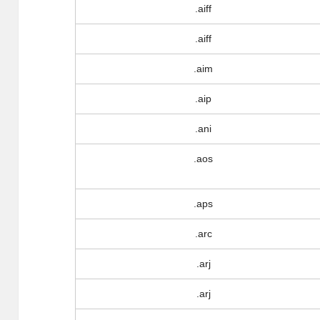
.aiff
.aiff
.aim
.aip
.ani
.aos
.aps
.arc
.arj
.arj