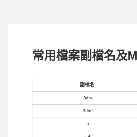
常用檔案副檔名及MIM
副檔名
.3dm
.3dmf
.a
.aab