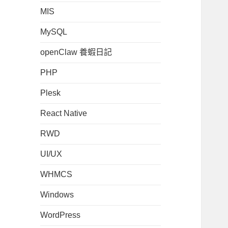
MIS
MySQL
openClaw 養蝦日記
PHP
Plesk
React Native
RWD
UI/UX
WHMCS
Windows
WordPress