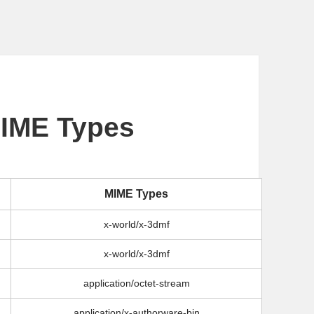
E Types
MIME Types
x-world/x-3dmf
x-world/x-3dmf
application/octet-stream
application/x-authorware-bin