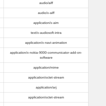
audio/aiff
audio/x-aiff
application/x-aim
text/x-audiosoft-intra
application/x-navi-animation
application/x-nokia-9000-communicator-add-on-
software
application/mime
application/octet-stream
application/arj
application/octet-stream