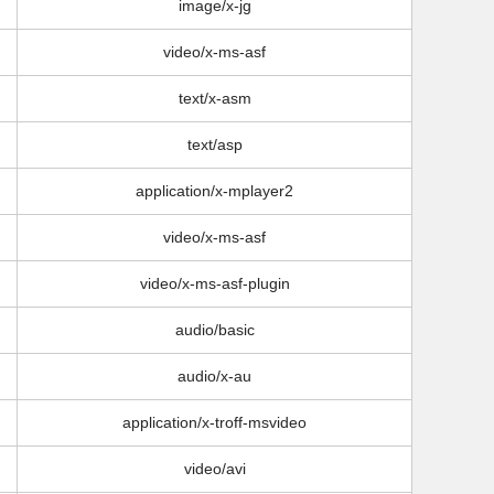
image/x-jg
video/x-ms-asf
text/x-asm
text/asp
application/x-mplayer2
video/x-ms-asf
video/x-ms-asf-plugin
audio/basic
audio/x-au
application/x-troff-msvideo
video/avi