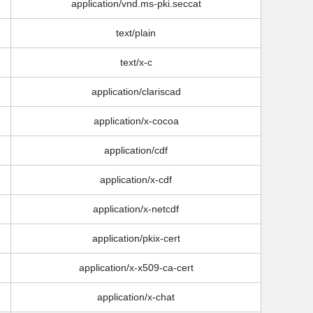
application/vnd.ms-pki.seccat
text/plain
text/x-c
application/clariscad
application/x-cocoa
application/cdf
application/x-cdf
application/x-netcdf
application/pkix-cert
application/x-x509-ca-cert
application/x-chat