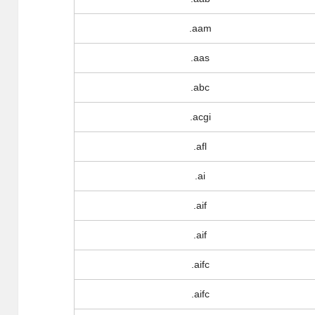
.aam
.aas
.abc
.acgi
.afl
.ai
.aif
.aif
.aifc
.aifc